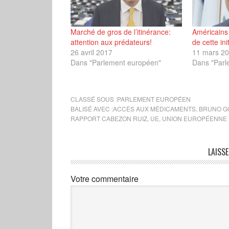
Marché de gros de l’itinérance:
Américains 
attention aux prédateurs!
de cette ini
26 avril 2017
11 mars 2
Dans "Parlement européen"
Dans "Parl
CLASSÉ SOUS :
PARLEMENT EUROPÉEN
BALISÉ AVEC :
ACCÈS AUX MÉDICAMENTS
,
BRUNO G
RAPPORT CABEZON RUIZ
,
UE
,
UNION EUROPÉENNE
LAISS
Votre commentaire