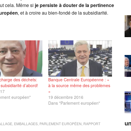
ut cela. Même si
je persiste à douter de la pertinence
 européen
, et à croire au bien-fondé de la subsidiarité.
charge des déchets:
Banque Centrale Européenne : «
et subsidiarité d’abord!
à la source même des problèmes
017
»
ement européen"
19 décembre 2016
Dans "Parlement européen"
un
ALLAGE
,
EMBALLAGES
,
PARLEMENT EUROPÉEN
,
RAPPORT