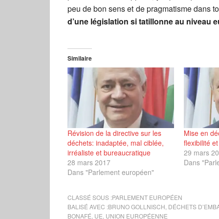
peu de bon sens et de pragmatisme dans to
d’une législation si tatillonne au niveau
Similaire
Révision de la directive sur les
Mise en dé
déchets: inadaptée, mal ciblée,
flexibilité 
irréaliste et bureaucratique
29 mars 2
28 mars 2017
Dans "Parl
Dans "Parlement européen"
CLASSÉ SOUS :
PARLEMENT EUROPÉEN
BALISÉ AVEC :
BRUNO GOLLNISCH
,
DÉCHETS D’EMB
BONAFÉ
,
UE
,
UNION EUROPÉENNE