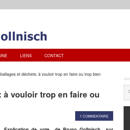
INE
LIENS
CONTACT
allages et déchets: à vouloir trop en faire ou trop bien
à vouloir trop en faire ou
1 COMMENTAIRE
Explication de vote
de Bruno Gollnisch sur