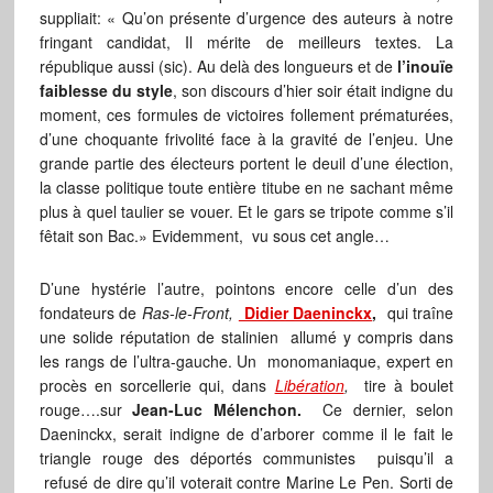
suppliait: « Qu’on présente d’urgence des auteurs à notre
fringant candidat, Il mérite de meilleurs textes. La
république aussi (sic). Au delà des longueurs et de
l’inouïe
faiblesse du style
, son discours d’hier soir était indigne du
moment, ces formules de victoires follement prématurées,
d’une choquante frivolité face à la gravité de l’enjeu. Une
grande partie des électeurs portent le deuil d’une élection,
la classe politique toute entière titube en ne sachant même
plus à quel taulier se vouer. Et le gars se tripote comme s’il
fêtait son Bac.» Evidemment, vu sous cet angle…
D’une hystérie l’autre, pointons encore celle d’un des
fondateurs de
Ras-le-Front,
Didier Daeninckx
,
qui traîne
une solide réputation de stalinien allumé y compris dans
les rangs de l’ultra-gauche. Un monomaniaque, expert en
procès en sorcellerie qui, dans
Libération
,
tire à boulet
rouge….sur
Jean-Luc Mélenchon.
Ce dernier, selon
Daeninckx, serait indigne de d’arborer comme il le fait le
triangle rouge des déportés communistes puisqu’il a
refusé de dire qu’il voterait contre Marine Le Pen. Sorti de