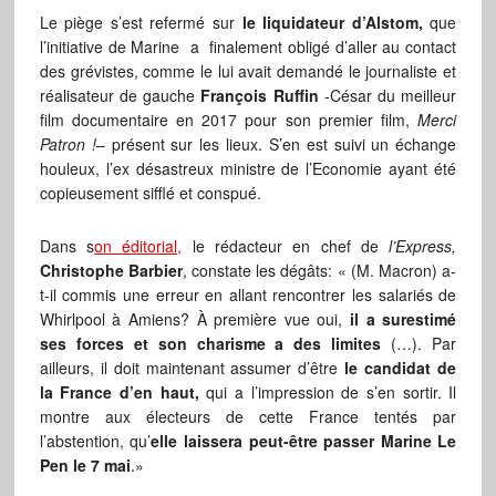
Le piège s’est refermé sur
le liquidateur d’Alstom,
que
l’initiative de Marine a finalement obligé d’aller au contact
des grévistes, comme le lui avait demandé le journaliste et
réalisateur de gauche
François Ruffin
-César du meilleur
film documentaire en 2017 pour son premier film,
Merci
Patron !
– présent sur les lieux. S’en est suivi un échange
houleux, l’ex désastreux ministre de l’Economie ayant été
copieusement sifflé et conspué.
Dans s
on éditorial,
le rédacteur en chef de
l’Express,
Christophe Barbier
, constate les dégâts: « (M. Macron) a-
t-il commis une erreur en allant rencontrer les salariés de
Whirlpool à Amiens? À première vue oui,
il a surestimé
ses forces et son charisme a des limites
(…). Par
ailleurs, il doit maintenant assumer d’être
le candidat de
la France d’en haut,
qui a l’impression de s’en sortir. Il
montre aux électeurs de cette France tentés par
l’abstention, qu’
elle laissera peut-être passer Marine Le
Pen le 7 mai
.»