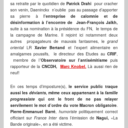
sa retraite par le quotidien de
Patrick Drahi
pour cracher
son venin, Daeninckx n’oublie pas au passage d’apporter
sa pierre à
l’entreprise de calomnie et de
désinformation à l’encontre de Jean-François Jalkh,
suite à sa nomination à la présidence du FN, le temps de
la campagne de Marine. Il rejoint ici notamment deux
autres propagateurs de mauvais fantasmes, le
grand
oriental
LR
Xavier Bertand
et l’expert alimentaire en
amalgames poussifs, le directeur des Etudes au
CRIF
,
membre de l
’Observatoire sur l’antisémitisme
puis
rapporteur de la
CNCDH,
Marc Knobel.
Là aussi rien de
neuf!
En ces temps d’imposture(s),
le service public traque
aussi les
déviants,
même ceux appartenant à la
famille
progressiste
qui ont le front de ne pas relayer
servilement le mot d’ordre du vote Macron obligatoire
.
Pierre-Emmanuel Barré
,
humoriste
politiquement correct
officiant sur
France Inter
dans l’émission de
Nagui,
«La
Bande originale», en a été victime.