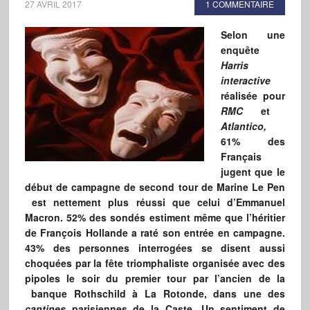
27 AVRIL 2017
1 COMMENTAIRE
Selon une
enquête
Harris
interactive
réalisée pour
RMC
et
Atlantico,
61% des
Français
jugent que le
début de campagne de second tour de Marine Le Pen
est nettement plus réussi que celui d’Emmanuel
Macron. 52% des sondés estiment même que l’héritier
de François Hollande a raté son entrée en campagne.
43% des personnes interrogées se disent aussi
choquées par la fête triomphaliste organisée avec des
pipoles le soir du premier tour par l’ancien de la
banque Rothschild à La Rotonde, dans une des
cantines
parisiennes de la Caste. Un sentiment de