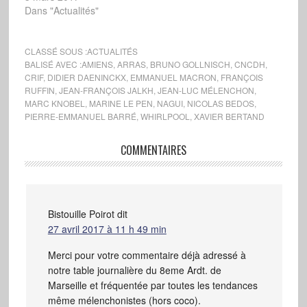
Dans "Actualités"
CLASSÉ SOUS :
ACTUALITÉS
BALISÉ AVEC :
AMIENS
,
ARRAS
,
BRUNO GOLLNISCH
,
CNCDH
,
CRIF
,
DIDIER DAENINCKX
,
EMMANUEL MACRON
,
FRANÇOIS
RUFFIN
,
JEAN-FRANÇOIS JALKH
,
JEAN-LUC MÉLENCHON
,
MARC KNOBEL
,
MARINE LE PEN
,
NAGUI
,
NICOLAS BEDOS
,
PIERRE-EMMANUEL BARRÉ
,
WHIRLPOOL
,
XAVIER BERTAND
COMMENTAIRES
Bistouille Poirot
dit
27 avril 2017 à 11 h 49 min
Merci pour votre commentaire déjà adressé à
notre table journalière du 8eme Ardt. de
Marseille et fréquentée par toutes les tendances
même mélenchonistes (hors coco).