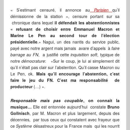
« S’estimant censuré, il annonce au
Parisien
qu’il
démissionne de la station », censure portant sur sa
chronique dans lequel
il défendait les abstentionnistes
« refusant de choisir entre Emmanuel Macron et
Marine Le Pen au second tour de l’élection
présidentielle
.» Nagui, un des nantis du service public,
payé avec notre argent mais jamais avare d’appels à
faire
barrage au FN
, a justifié cette
inquisition soft
, typique de
notre
démocrature
: «Sur le coup, je lui ai simplement dit
qu’il n’était pas clair sur l’abstention. Qu’il casse Macron ou
Le Pen, ok.
Mais qu’il encourage l’abstention, c’est
faire le jeu du FN. C’est ma responsabilité de
producteur
(…) ».
Responsable mais pas coupable
, on connait la
musique…
Elle est entonnée aujourd’hui constate
Bruno
Gollnisch
, par M. Macron et plus largement, depuis des
décennies, par tous ceux qui constatent avec frayeur que
ce
Système
désastreux pour la France mais qui les nourrit