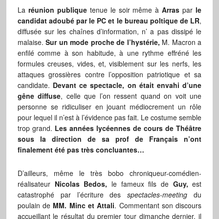
La
réunion publique
tenue le soir même à
Arras
par
le
candidat adoubé par le PC et le bureau poltique de LR
,
diffusée sur les chaînes d’information, n’ a pas dissipé le
malaise.
Sur un mode proche de l’hystérie,
M. Macron a
enfilé comme à son habitude, à une rythme effréné les
formules creuses, vides, et, visiblement sur les nerfs, les
attaques grossières contre l’opposition patriotique et sa
candidate.
Devant ce spectacle, on était envahi d’une
gêne diffuse
, celle que l’on ressent quand on voit une
personne se ridiculiser en jouant médiocrement un rôle
pour lequel il n’est à l’évidence pas fait. Le costume semble
trop grand.
Les années lycéennes de cours de Théâtre
sous la direction de sa prof de Français n’ont
finalement été pas très concluantes…
D’ailleurs, même le très bobo chroniqueur-comédien-
réalisateur
Nicolas Bedos,
le fameux fils de
Guy,
est
catastrophé par l’écriture des
spectacles-meeting
du
poulain de
MM. Minc et Attali
. Commentant son discours
accueillant le résultat du premier tour dimanche dernier, il