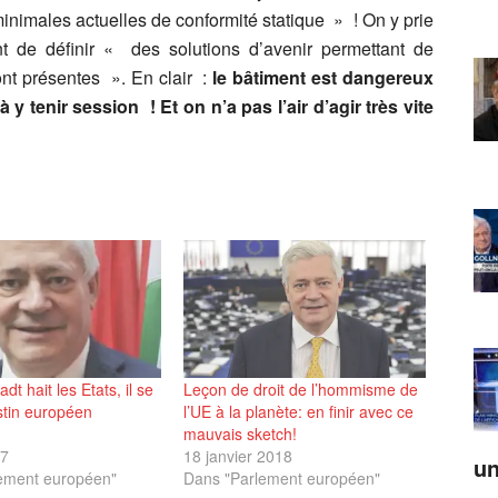
inimales actuelles de conformité statique » ! On y prie
nt de définir « des solutions d’avenir permettant de
ont présentes ». En clair :
le bâtiment est dangereux
y tenir session ! Et on n’a pas l’air d’agir très vite
dt hait les Etats, il se
Leçon de droit de l’hommisme de
stin européen
l’UE à la planète: en finir avec ce
mauvais sketch!
17
18 janvier 2018
un
ement européen"
Dans "Parlement européen"