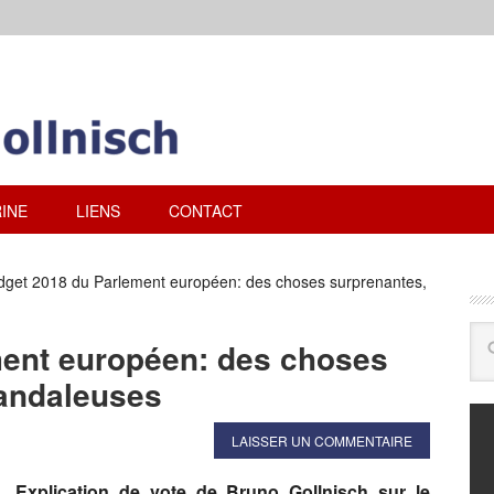
INE
LIENS
CONTACT
get 2018 du Parlement européen: des choses surprenantes,
ent européen: des choses
candaleuses
LAISSER UN COMMENTAIRE
Explication de vote de Bruno Gollnisch sur le