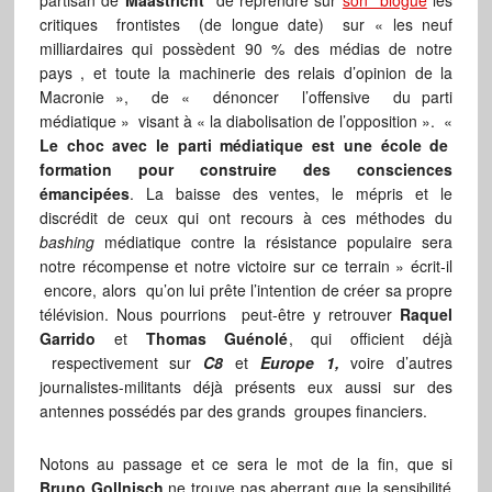
partisan de
Maastricht
de reprendre sur
son blogue
les
critiques frontistes (de longue date) sur « les neuf
milliardaires qui possèdent 90 % des médias de notre
pays , et toute la machinerie des relais d’opinion de la
Macronie », de « dénoncer l’offensive du parti
médiatique » visant à « la diabolisation de l’opposition ». «
Le choc avec le parti médiatique est une école de
formation pour construire des consciences
émancipées
. La baisse des ventes, le mépris et le
discrédit de ceux qui ont recours à ces méthodes du
bashing
médiatique contre la résistance populaire sera
notre récompense et notre victoire sur ce terrain » écrit-il
encore, alors qu’on lui prête l’intention de créer sa propre
télévision. Nous pourrions peut-être y retrouver
Raquel
Garrido
et
Thomas Guénolé
, qui officient déjà
respectivement sur
C8
et
Europe 1,
voire d’autres
journalistes-militants déjà présents eux aussi sur des
antennes possédés par des grands groupes financiers.
Notons au passage et ce sera le mot de la fin, que si
Bruno Gollnisch
ne trouve pas aberrant que la sensibilité