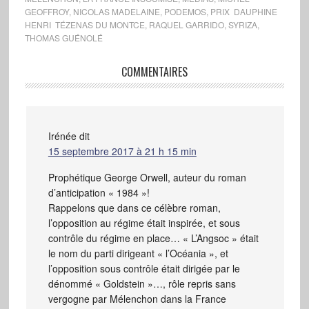
GEOFFROY
,
NICOLAS MADELAINE
,
PODEMOS
,
PRIX DAUPHINE
HENRI TÉZENAS DU MONTCE
,
RAQUEL GARRIDO
,
SYRIZA
,
THOMAS GUÉNOLÉ
COMMENTAIRES
Irénée
dit
15 septembre 2017 à 21 h 15 min
Prophétique George Orwell, auteur du roman
d’anticipation « 1984 »!
Rappelons que dans ce célèbre roman,
l’opposition au régime était inspirée, et sous
contrôle du régime en place… « L’Angsoc » était
le nom du parti dirigeant « l’Océania », et
l’opposition sous contrôle était dirigée par le
dénommé « Goldstein »…, rôle repris sans
vergogne par Mélenchon dans la France