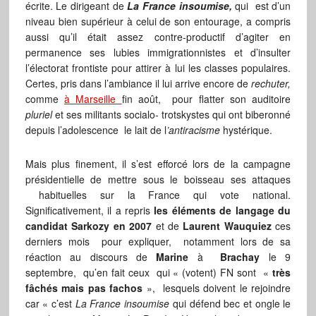
écrite. Le dirigeant de
La France insoumise,
qui est d’un
niveau bien supérieur à celui de son entourage, a compris
aussi qu’il était assez contre-productif d’agiter en
permanence ses lubies immigrationnistes et d’insulter
l’électorat frontiste pour attirer à lui les classes populaires.
Certes, pris dans l’ambiance il lui arrive encore de
rechuter,
comme
à Marseille
fin août, pour flatter son auditoire
pluriel
et ses militants socialo- trotskystes qui ont biberonné
depuis l’adolescence le lait de l
’antiracisme
hystérique.
Mais plus finement, il s’est efforcé lors de la campagne
présidentielle de mettre sous le boisseau ses attaques
habituelles sur la France qui vote national.
Significativement, il a repris
les éléments de langage du
candidat Sarkozy en 2007
et de
Laurent Wauquiez
ces
derniers mois
pour expliquer, notamment lors de sa
réaction au discours de
Marine
à
Brachay
le 9
septembre, qu’en fait ceux qui « (votent) FN sont «
très
fâchés mais pas fachos
», lesquels doivent le rejoindre
car « c’est
La France insoumise
qui défend bec et ongle le