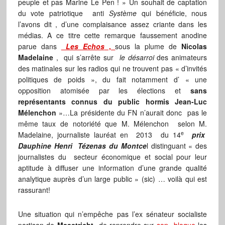
peuple et pas Marine Le Pen ! » Un souhait de captation
du vote patriotique anti
Système
qui bénéficie, nous
l’avons dit , d’une complaisance assez criante dans les
médias. A ce titre cette remarque faussement anodine
parue dans
Les Echos
,
sous la plume de
Nicolas
Madelaine
, qui s’arrête sur
le désarroi
des animateurs
des matinales sur les radios qui ne trouvent pas « d’invités
politiques de poids », du fait notamment d’ « une
opposition atomisée par les élections et
sans
représentants connus du public hormis Jean-Luc
Mélenchon
»…La présidente du FN n’aurait donc pas le
même taux de notoriété que M. Mélenchon selon M.
e
Madelaine, journaliste lauréat en 2013 du 14
prix
Dauphine Henri Tézenas du Montce
l distinguant « des
journalistes du secteur économique et social pour leur
aptitude à diffuser une information d’une grande qualité
analytique auprès d’un large public » (sic) … voilà qui est
rassurant!
Une situation qui n’empêche pas l’ex sénateur socialiste