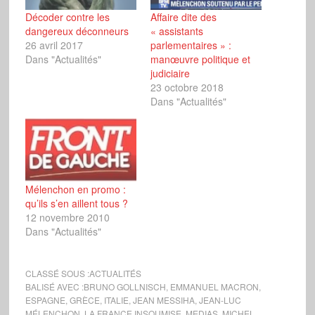
Décoder contre les
Affaire dite des
dangereux déconneurs
« assistants
26 avril 2017
parlementaires » :
Dans "Actualités"
manœuvre politique et
judiciaire
23 octobre 2018
Dans "Actualités"
Mélenchon en promo :
qu’ils s’en aillent tous ?
12 novembre 2010
Dans "Actualités"
CLASSÉ SOUS :
ACTUALITÉS
BALISÉ AVEC :
BRUNO GOLLNISCH
,
EMMANUEL MACRON
,
ESPAGNE
,
GRÈCE
,
ITALIE
,
JEAN MESSIHA
,
JEAN-LUC
MÉLENCHON
,
LA FRANCE INSOUMISE
,
MEDIAS
,
MICHEL