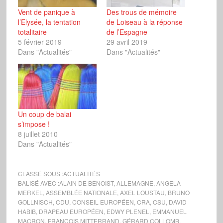
Vent de panique à
Des trous de mémoire
l’Elysée, la tentation
de Loiseau à la réponse
totalitaire
de l’Espagne
5 février 2019
29 avril 2019
Dans "Actualités"
Dans "Actualités"
Un coup de balai
s’impose !
8 juillet 2010
Dans "Actualités"
CLASSÉ SOUS :
ACTUALITÉS
BALISÉ AVEC :
ALAIN DE BENOIST
,
ALLEMAGNE
,
ANGELA
MERKEL
,
ASSEMBLÉE NATIONALE
,
AXEL LOUSTAU
,
BRUNO
GOLLNISCH
,
CDU
,
CONSEIL EUROPÉEN
,
CRA
,
CSU
,
DAVID
HABIB
,
DRAPEAU EUROPÉEN
,
EDWY PLENEL
,
EMMANUEL
MACRON
,
FRANÇOIS MITTERRAND
,
GÉRARD COLLOMB
,