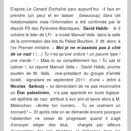
D’après
Le Canard Enchaîné
paru aujourd’hui -il faut en
prendre (un peu) et en laisser (beaucoup) dans cet
hebdomadaire mais l’information a été confirmée par le
député PS des Pyrénées-Atlantiques,
David Habib-
le 3
octobre le
lider
de LFI a croisé Manuel Valls dans la salle
de la commission des lois du Palais Bourbon. Il dit alors à
l’ex Premier ministre: «
Moi je ne m’assieds pas à côté
de ce nazi !
(…) Tu n’es qu’une ordure ! un pauvre type !
une merde ! – Mais tu es complètement fou ! Tu vas te
calmer !
, lui répond Manuel Valls.» David Habib, proche
soutien de M. Valls, vice-président du groupe d’amitié
Israël, signataire en septembre 2011 d’une « lettre à
Nicolas Sarkozy
» lui demandant de ne pas reconnaître
un
État palestinien,
n’a pas apprécié en toute logique
cet épithète de nazi attribué à son ami et lance alors à M.
Mélenchon: «Arrête ton numéro… Tu es vraiment un
connard ! ». Et après cela on se demande encore pourquoi
l’abstention ne cesse de progresser quand il s’agit
d’envoyer siéger des élus, chargés par ailleurs