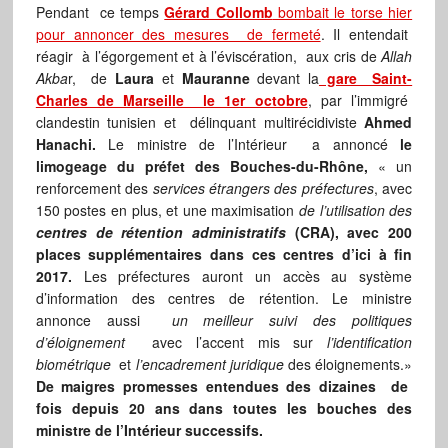
Pendant ce temps
Gérard Collomb
bombait le torse hier
pour annoncer des mesures de fermeté
. Il entendait
réagir à l’égorgement et à l’éviscération, aux cris de
Allah
Akba
r, de
Laura
et
Mauranne
devant la
gare Saint-
Charles de Marseille le 1er octobre
, par l’immigré
clandestin tunisien et délinquant multirécidiviste
Ahmed
Hanachi.
Le ministre de l’Intérieur a annoncé
le
limogeage du préfet des Bouches-du-Rhône,
« un
renforcement des
services étrangers des préfectures
, avec
150 postes en plus, et une maximisation
de l’utilisation des
centres de rétention
administratifs
(CRA), avec 200
places supplémentaires dans ces centres d’ici à fin
2017.
Les préfectures auront un accès au système
d’information des centres de rétention. Le ministre
annonce aussi
un meilleur suivi des politiques
d’éloignement
avec l’accent mis sur
l’identification
biométrique
et
l’encadrement juridique
des éloignements.»
De maigres promesses entendues des dizaines de
fois depuis 20 ans dans toutes les bouches des
ministre de l’Intérieur successifs.