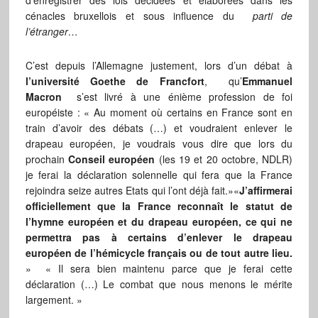
d’enregistrer des lois décidées et élaborées dans les
cénacles bruxellois et sous influence du
parti de
l’étranger…
C’est depuis l’Allemagne justement, lors d’un débat à
l’université Goethe de Francfort
, qu’
Emmanuel
Macron
s’est livré à une énième profession de foi
européiste : « Au moment où certains en France sont en
train d’avoir des débats (…) et voudraient enlever le
drapeau européen, je voudrais vous dire que lors du
prochain
Conseil européen
(les 19 et 20 octobre, NDLR)
je ferai la déclaration solennelle qui fera que la France
rejoindra seize autres Etats qui l’ont déjà fait.»«
J’affirmerai
officiellement que la France reconnaît le statut de
l’hymne européen et du drapeau européen, ce qui ne
permettra pas à certains d’enlever le drapeau
européen de l’hémicycle français ou de tout autre lieu.
» « Il sera bien maintenu parce que je ferai cette
déclaration (…) Le combat que nous menons le mérite
largement. »