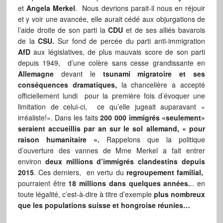
et
Angela Merkel
. Nous devrions parait-il nous en réjouir
et y voir une avancée, elle aurait cédé aux objurgations de
l’aide droite de son parti la
CDU
et de ses alliés bavarois
de la
CSU.
Sur fond de percée du parti anti-immigration
AfD
aux législatives, de plus mauvais score de son parti
depuis 1949, d’une colère sans cesse grandissante en
Allemagne
devant le
tsunami migratoire et ses
conséquences dramatiques,
la chancelière a accepté
officiellement lundi pour la première fois d’évoquer une
limitation de celui-ci, ce qu’elle jugeait auparavant «
irréaliste!». Dans les faits
200 000 immigrés «seulement»
seraient accueillis par an sur le sol allemand, « pour
raison humanitaire ».
Rappelons que la politique
d’ouverture des vannes de Mme Merkel a fait entrer
environ
deux millions d’immigrés clandestins depuis
2015
. Ces derniers, en vertu du
regroupement familial,
pourraient être
18 millions dans quelques années.
.. en
toute légalité, c’est-à-dire à titre d’exemple
plus nombreux
que les populations suisse et hongroise réunies…