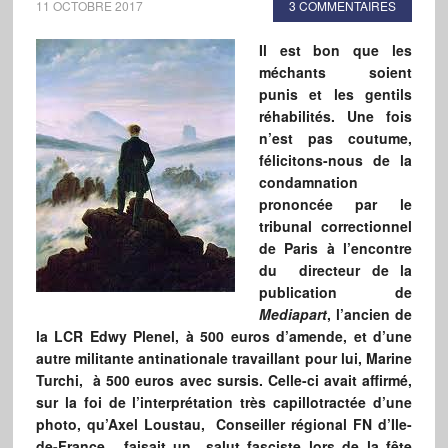
11 OCTOBRE 2017
3 COMMENTAIRES
Il est bon que les
méchants soient
punis et les gentils
réhabilités. Une fois
n’est pas coutume,
félicitons-nous de la
condamnation
prononcée par le
tribunal correctionnel
de Paris à l’encontre
du directeur de la
publication de
Mediapart
, l’ancien de
la LCR Edwy Plenel, à 500 euros d’amende, et d’une
autre militante antinationale travaillant pour lui, Marine
Turchi, à 500 euros avec sursis. Celle-ci avait affirmé,
sur la foi de l’interprétation très capillotractée d’une
photo, qu’Axel Loustau, Conseiller régional FN d’Ile-
de-France, faisait un salut fasciste lors de la fête