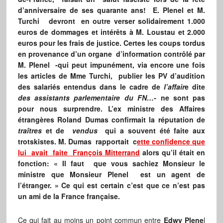
d’anniversaire de ses quarante ans! E. Plenel et M.
Turchi devront en outre verser solidairement 1.000
euros de dommages et intérêts à M. Loustau et 2.000
euros pour les frais de justice. Certes les coups tordus
en provenance d’un organe d’information contrôlé par
M. Plenel -qui peut impunément, via encore une fois
les articles de Mme Turchi, publier les PV d’audition
des salariés entendus dans le cadre de
l’affair
e dite
des assistants parlementaire du FN…-
ne sont pas
pour nous surprendre. L’ex ministre des Affaires
étrangères Roland Dumas confirmait la réputation de
traîtres
et de
vendus
qui a souvent été faite aux
trotskistes. M. Dumas rapportait c
ette confidence que
lui avait faite François Mitterrand
alors qu’il était en
fonction: « Il faut que vous sachiez Monsieur le
ministre que Monsieur Plenel est un agent de
l’étranger. » Ce qui est certain c’est que ce n’est pas
un ami de la France française.
Ce qui fait au moins un point commun entre
Edwy Plene
l