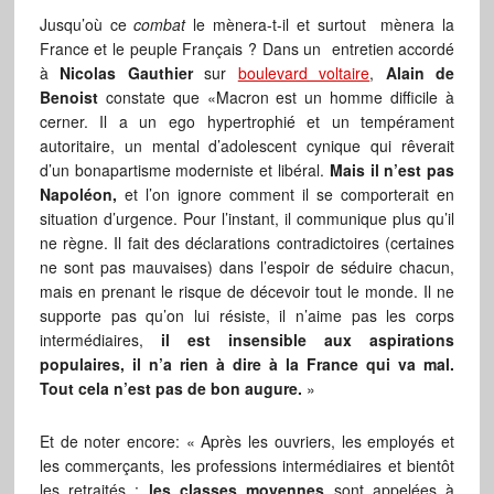
Jusqu’où ce
combat
le mènera-t-il et surtout mènera la
France et le peuple Français ? Dans un entretien accordé
à
Nicolas Gauthier
sur
boulevard voltaire
,
Alain de
Benoist
constate que «Macron est un homme difficile à
cerner. Il a un ego hypertrophié et un tempérament
autoritaire, un mental d’adolescent cynique qui rêverait
d’un bonapartisme moderniste et libéral.
Mais il n’est pas
Napoléon,
et l’on ignore comment il se comporterait en
situation d’urgence. Pour l’instant, il communique plus qu’il
ne règne. Il fait des déclarations contradictoires (certaines
ne sont pas mauvaises) dans l’espoir de séduire chacun,
mais en prenant le risque de décevoir tout le monde. Il ne
supporte pas qu’on lui résiste, il n’aime pas les corps
intermédiaires,
il est insensible aux aspirations
populaires, il n’a rien à dire à la France qui va mal.
Tout cela n’est pas de bon augure.
»
Et de noter encore: « Après les ouvriers, les employés et
les commerçants, les professions intermédiaires et bientôt
les retraités :
les classes moyennes
sont appelées à