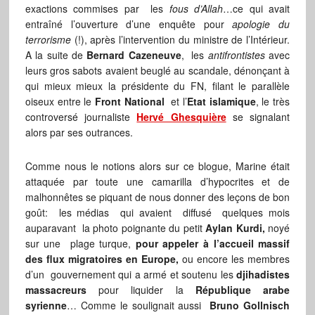
exactions commises par les
fous d’Allah
…ce qui avait
entraîné l’ouverture d’une enquête pour
apologie du
terrorisme
(!), après l’intervention du ministre de l’Intérieur.
A la suite de
Bernard Cazeneuve
, les
antifrontistes
avec
leurs gros sabots avaient beuglé au scandale, dénonçant à
qui mieux mieux la présidente du FN, filant le parallèle
oiseux entre le
Front National
et l’
Etat islamique
, le très
controversé journaliste
Hervé Ghesquière
se signalant
alors par ses outrances.
Comme nous le notions alors sur ce blogue, Marine était
attaquée par toute une camarilla d’hypocrites et de
malhonnêtes se piquant de nous donner des leçons de bon
goût: les médias qui avaient diffusé quelques mois
auparavant la photo poignante du petit
Aylan Kurdi,
noyé
sur une plage turque,
pour appeler à l’accueil massif
des flux migratoires en Europe,
ou encore les membres
d’un gouvernement qui a armé et soutenu les
djihadistes
massacreurs
pour liquider la
République arabe
syrienne
… Comme le soulignait aussi
Bruno Gollnisch