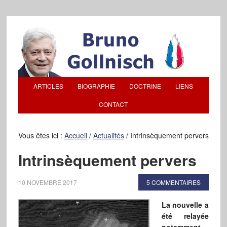
ARTICLES
BIOGRAPHIE
DOCTRINE
LIENS
CONTACT
Vous êtes ici :
Accueil
/
Actualités
/
Intrinsèquement pervers
Intrinsèquement pervers
10 NOVEMBRE 2017
5 COMMENTAIRES
La nouvelle a
été relayée