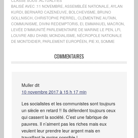
CLASSÉ SOUS :
ACTUALITÉS
BALISÉ AVEC :
11 NOVEMBRE
,
ASSEMBLÉE NATIONALE
,
AYLAN
KURDI
,
BERNARD CAZENEUVE
,
BOLCHEVISME
,
BRUNO
GOLLNISCH
,
CHRISTOPHE PIERREL
,
CLÉMENTINE AUTAIN
,
COMMUNISME
,
DIVINI REDEMPTORIS
,
EI
,
EMMANUEL MACRON
,
LEVÉE D'IMMUNITÉ PARLEMENTAIRE DE MARINE LE PEN
,
LFI
,
LOUVRE ABU DHABI
,
MONDIALISME
,
NÉCROPOLE NATIONALE
DE MONTDIDIER
,
PARLEMENT EUROPÉEN
,
PIE XI
,
SOMME
COMMENTAIRES
Muller
dit
10 novembre 2017 à 15 h 17 min
Les socialistes et les communistes sont toujours
un siècle en retard !! Ils défendent toujours ceux
qui cassent la société. C’est une fabrique de
pauvres. Il n’aiment pas les riches mais eux
veulent leur prendre leur argent mais en
travaillant le moins possible !