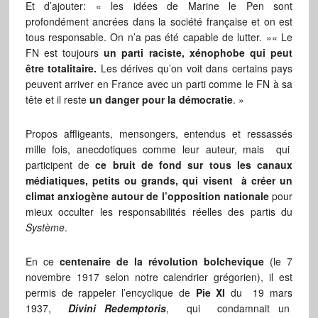
Et d’ajouter: « les idées de Marine le Pen sont
profondément ancrées dans la société française et on est
tous responsable. On n’a pas été capable de lutter. »« Le
FN est toujours
un parti raciste, xénophobe qui peut
être totalitaire.
Les dérives qu’on voit dans certains pays
peuvent arriver en France avec un parti comme le FN à sa
tête et il reste
un danger pour la démocratie
. »
Propos affligeants, mensongers, entendus et ressassés
mille fois, anecdotiques comme leur auteur, mais qui
participent de
ce bruit de fond sur tous les canaux
médiatiques, petits ou grands, qui visent à créer un
climat anxiogène autour de l’opposition nationale
pour
mieux occulter les responsabilités réelles des partis du
Système
.
En ce
centenaire de la révolution bolchevique
(le 7
novembre 1917 selon notre calendrier grégorien), il est
permis de rappeler l’encyclique de
Pie XI
du 19 mars
1937,
Divini Redemptoris
, qui condamnait un