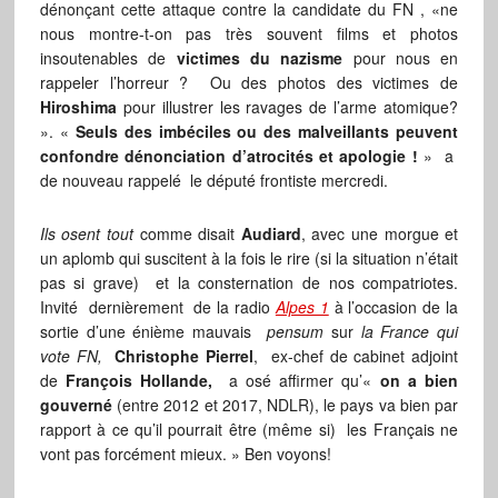
dénonçant cette attaque contre la candidate du FN , «ne
nous montre-t-on pas très souvent films et photos
insoutenables de
victimes du nazisme
pour nous en
rappeler l’horreur ? Ou des photos des victimes de
Hiroshima
pour illustrer les ravages de l’arme atomique?
». «
Seuls des imbéciles ou des malveillants peuvent
confondre dénonciation d’atrocités et apologie !
» a
de nouveau rappelé le député frontiste mercredi.
Ils osent tout
comme disait
Audiard
, avec une morgue et
un aplomb qui suscitent à la fois le rire (si la situation n’était
pas si grave) et la consternation de nos compatriotes.
Invité dernièrement de la radio
Alpes 1
à l’occasion de la
sortie d’une énième mauvais
pensum
sur
la France qui
vote FN,
Christophe Pierrel
, ex-chef de cabinet adjoint
de
François Hollande,
a osé affirmer qu’«
on a bien
gouverné
(entre 2012 et 2017, NDLR), le pays va bien par
rapport à ce qu’il pourrait être (même si) les Français ne
vont pas forcément mieux. » Ben voyons!