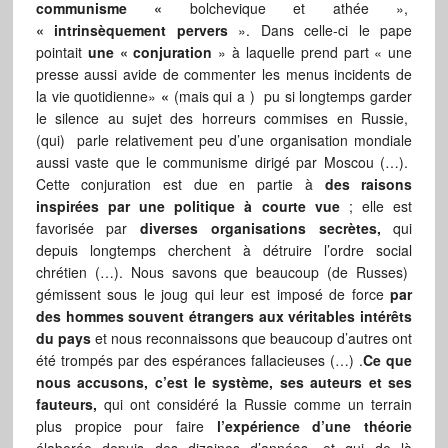
communisme
«
bolchevique et athée »,
«
intrinsèquement pervers
». Dans celle-ci le pape
pointait
une « conjuration
» à laquelle prend part « une
presse aussi avide de commenter les menus incidents de
la vie quotidienne»
«
(mais qui a ) pu si longtemps garder
le silence au sujet des horreurs commises en Russie,
(qui) parle relativement peu d’une organisation mondiale
aussi vaste que le communisme dirigé par Moscou (…).
Cette conjuration est due en partie à
des raisons
inspirées par une politique à courte vue
; elle est
favorisée par
diverses organisations secrètes,
qui
depuis longtemps cherchent à détruire l’ordre social
chrétien (…). Nous savons que beaucoup (de Russes)
gémissent sous le joug qui leur est imposé de force
par
des hommes souvent étrangers aux véritables intérêts
du pays
et nous reconnaissons que beaucoup d’autres ont
été trompés par des espérances fallacieuses (…) .
Ce que
nous accusons, c’est le système, ses auteurs et ses
fauteurs,
qui ont considéré la Russie comme un terrain
plus propice pour faire
l’expérience d’une théorie
élaborée depuis des dizaines d’années, et qui de là