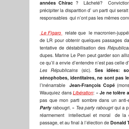
années Chirac
? Lâcheté? Conviction
précipiter la disparition d’ un parti qui ser
responsables qui n’ont pas les mêmes convi
Le Figaro
relate que le macronien-juppé
de LR pour obtenir quelques passages d
tentative de déstabilisation des
Républica
dupes. Marine Le Pen peut garder son allia
ce qu’il a envie d’entendre n’est pas celle
Les Républicains
(sic).
Ses idées: sor
xénophobes, identitaires, ne sont pas le
l’inénarrable
Jean-François Copé
(monsi
Wauquiez dans
Libération
: «
Je ne tolère 
pas que mon parti sombre dans un anti-
Party
rabougri. »
Tea party rabougri
qui a p
réarmement intellectuel et moral de la d
passage, et au final à l’élection de
Donald 