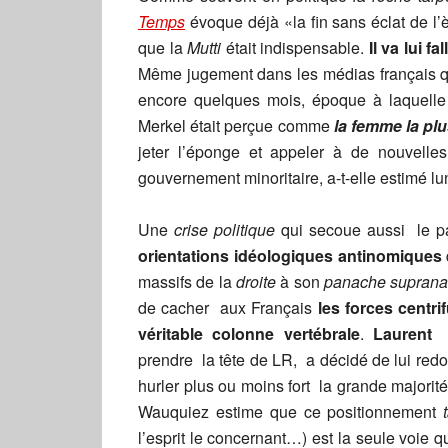
Temps
évoque déjà «la fin sans éclat de l’è
que la
Mutti
était indispensable.
Il va lui 
Même jugement dans les médias français q
encore quelques mois, époque à laquelle
Merkel était perçue comme
la femme la pl
jeter l’éponge et appeler à de nouvelle
gouvernement minoritaire, a-t-elle estimé lun
Une
crise politique
qui secoue aussi le p
orientations idéologiques antinomiques
massifs de la
droite
à son
panache supranat
de cacher aux Français
les forces centr
véritable colonne vertébrale
.
Laurent
prendre la tête de LR, a décidé de lui red
hurler plus ou moins fort la grande majori
Wauquiez estime que ce positionnement
l’esprit le concernant…) est la seule voie 