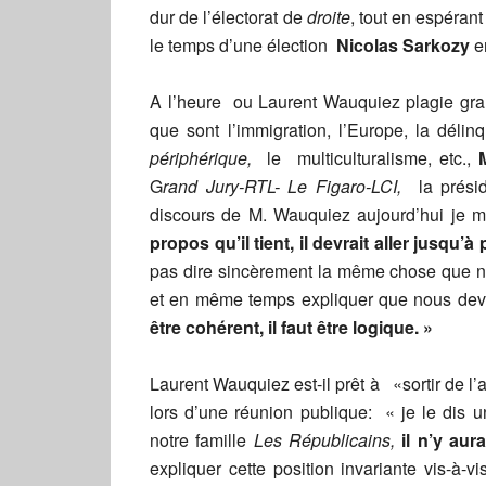
dur de l’électorat de
droite
, tout en espéran
le temps d’une élection
Nicolas Sarkozy
e
A l’heure ou Laurent Wauquiez plagie grand
que sont l’immigration, l’Europe, la délin
périphérique,
le multiculturalisme, etc.,
G
rand Jury-RTL- Le Figaro-LCI,
la prés
discours de M. Wauquiez aujourd’hui je me
propos qu’il tient, il devrait aller jusqu’
pas dire sincèrement la même chose que nou
et en même temps expliquer que nous devri
être cohérent, il faut être logique. »
Laurent Wauquiez est-il prêt à «sortir de l’a
lors d’une réunion publique: « je le dis u
notre famille
Les Républicains,
il n’y aur
expliquer cette position invariante vis-à-