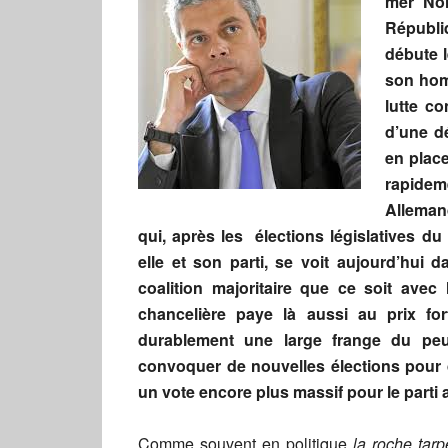
mer Noi
Républi
débute l
son hom
lutte c
d’une dé
en place
rapidem
Alleman
qui, après les élections législatives d
elle et son parti, se voit aujourd’hui
coalition majoritaire que ce soit avec
chancelière paye là aussi au prix fort
durablement une large frange du peu
convoquer de nouvelles élections pour d
un vote encore plus massif pour le parti 
Comme souvent en politique
la roche tarp