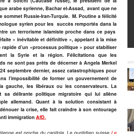
re à Sotchi (Caucase russe), le président de la
que arabe syrienne, Bachar el-Assad, avant que ne
e sommet Russie-Iran-Turquie. M. Poutine a félicité
ologue syrien pour les succès remportés dans la
ontre un terrorisme islamiste proche dans ce pays
faite « inévitable et définitive », appelant à la mise
 rapide d’un «processus politique » pour stabiliser
ent la Syrie et la région. Félicitations que les
ds ne sont pas prêts de décerner à Angela Merkel
u 24 septembre dernier, assez catastrophiques pour
 dans l’impossibilité de former un gouvernement de
 la gauche, les libéraux ou les conservateurs. La
 sa délirante politique migratoire qui lui aliène
ple allemand. Quant à la solution consistant à
énouer la crise, elle fait craindre à son entourage
anti immigration
AfD.
éienne est proche du capitole.
Le quotidien suisse
Le