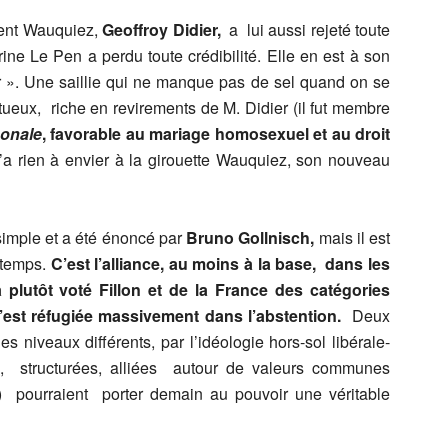
rent Wauquiez,
Geoffroy Didier,
a lui aussi rejeté toute
e Le Pen a perdu toute crédibilité. Elle en est à son
 ». Une saillie qui ne manque pas de sel quand on se
tueux, riche en revirements de M. Didier (il fut membre
gonale
, favorable au mariage homosexuel et au droit
 n’a rien à envier à la girouette Wauquiez, son nouveau
 simple et a été énoncé par
Bruno Gollnisch,
mais il est
gtemps.
C’est l’alliance, au moins à la base, dans les
 plutôt voté Fillon et de la France des catégories
s’est réfugiée massivement dans l’abstention.
Deux
 niveaux différents, par l’idéologie hors-sol libérale-
ui, structurées, alliées autour de valeurs communes
és…) pourraient porter demain au pouvoir une véritable