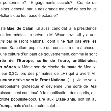
 personnelle? Engagements secrets? Crainte de
ait alors déserté par la très grande majorité de ses hauts
ctions que leur base électorale?
iste
Maël de Calan
, lui aussi candidat à la présidence
ans les médias, a prévenu M. Wauquiez: «Il y a une
ins
par le Front National, dont il ne faut pas être les
nce. Sa culture populiste qui consiste à dire à chacun
 d’une culture d’un parti de gouvernement, comme le sont
tie de l’Europe, sortie de l’euro, antilibérales,
s nôtres. »
Même son de cloche du maire de Meaux,
eur 0,3% lors des primaires de LR) qui a averti M.
aucune dérive vers le Front National
(…). Je ne veux
européisme grotesque et devienne une sorte de
Tea
uissamment contribué à la mobilisation des esprits, au
roite populiste-populaire aux
Etats-Unis
, soit dit au
Trump,
mais c’est un autre sujet …