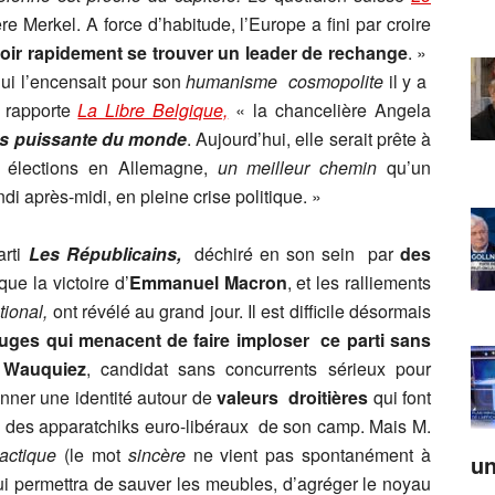
re Merkel. A force d’habitude, l’Europe a fini par croire
falloir rapidement se trouver un leader de rechange
. »
ui l’encensait pour son
humanisme
cosmopolite
il y a
 rapporte
La Libre Belgique,
« la chancelière Angela
us puissante du monde
. Aujourd’hui, elle serait prête à
s élections en Allemagne,
un meilleur chemin
qu’un
di après-midi, en pleine crise politique. »
arti
Les Républicains,
déchiré en son sein par
des
que la victoire d’
Emmanuel Macron
, et les ralliements
ional,
ont révélé au grand jour. Il est difficile désormais
ifuges qui menacent de faire imploser ce parti sans
 Wauquiez
, candidat sans concurrents sérieux pour
onner une identité autour de
valeurs droitières
qui font
té des apparatchiks euro-libéraux de son camp. Mais M.
tactique
(le mot
sincère
ne vient pas spontanément à
un
qui permettra de sauver les meubles, d’agréger le noyau