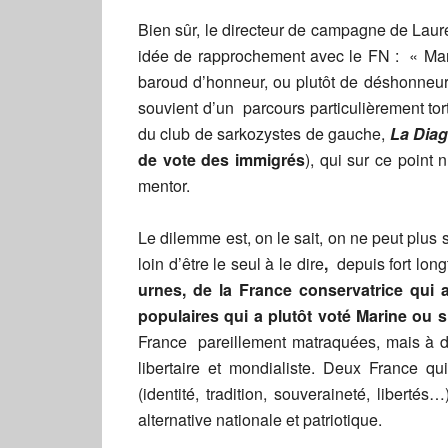
Bien sûr, le directeur de campagne de Lau
idée de rapprochement avec le FN : « Marin
baroud d’honneur, ou plutôt de déshonneur
souvient d’un parcours particulièrement tor
du club de sarkozystes de gauche,
La Dia
de vote des immigrés
), qui sur ce point
mentor.
Le dilemme est, on le sait, on ne peut plus
loin d’être le seul à le dire
,
depuis fort lon
urnes, de la France conservatrice qui a
populaires qui a plutôt voté Marine ou 
France pareillement matraquées, mais à des
libertaire et mondialiste. Deux France q
(identité, tradition, souveraineté, libert
alternative nationale et patriotique.