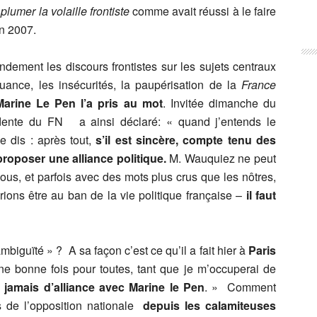
t
plumer la volaille frontiste
comme avait réussi à le faire
n 2007.
ement les discours frontistes sur les sujets centraux
quance, les insécurités, la paupérisation de la
France
Marine Le Pen
l’a pris au mot
. Invitée dimanche du
idente du FN a ainsi déclaré: « quand j’entends le
 dis : après tout,
s’il est sincère, compte tenu des
à proposer une alliance politique.
M. Wauquiez ne peut
s, et parfois avec des mots plus crus que les nôtres,
ons être au ban de la vie politique française –
il faut
mbiguïté » ? A sa façon c’est ce qu’il a fait hier à
Paris
ne bonne fois pour toutes, tant que je m’occuperai de
a jamais d’alliance avec Marine le Pen
. » Comment
vis de l’opposition nationale
depuis les calamiteuses