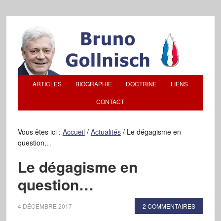
ARTICLES
BIOGRAPHIE
DOCTRINE
LIENS
CONTACT
Vous êtes ici :
Accueil
/
Actualités
/
Le dégagisme en
question…
Le dégagisme en
question…
4 DÉCEMBRE 2017
2 COMMENTAIRES