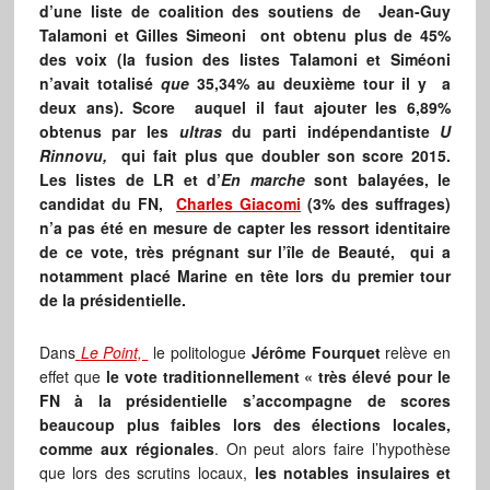
d’une liste de coalition des soutiens de Jean-Guy
Talamoni et Gilles Simeoni ont obtenu plus de 45%
des voix (la fusion des listes Talamoni et Siméoni
n’avait totalisé
que
35,34% au deuxième tour il y a
deux ans). Score auquel il faut ajouter les 6,89%
obtenus par les
ultras
du parti indépendantiste
U
Rinnovu,
qui fait plus que doubler son score 2015.
Les listes de LR et d’
En marche
sont balayées, le
candidat du FN,
Charles Giacomi
(3% des suffrages)
n’a pas été en mesure de capter les ressort identitaire
de ce vote, très prégnant sur l’île de Beauté, qui a
notamment placé Marine en tête lors du premier tour
de la présidentielle.
Dans
Le Point,
le politologue
Jérôme Fourquet
relève en
effet que
le vote traditionnellement « très élevé pour le
FN à la présidentielle s’accompagne de scores
beaucoup plus faibles lors des élections locales,
comme aux régionales
. On peut alors faire l’hypothèse
que lors des scrutins locaux,
les notables insulaires et