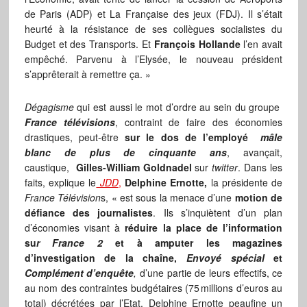
de Paris (ADP) et La Française des jeux (FDJ). Il s’était
heurté à la résistance de ses collègues socialistes du
Budget et des Transports. Et
François Hollande
l’en avait
empêché. Parvenu à l’Elysée, le nouveau président
s’apprêterait à remettre ça. »
Dégagisme
qui est aussi le mot d’ordre au sein du groupe
France télévisions
, contraint de faire des économies
drastiques, peut-être
sur le dos de l’employé
mâle
blanc de plus de cinquante ans
, avançait,
caustique,
Gilles-William Goldnadel
sur
twitter
. Dans les
faits, explique le
JDD
,
Delphine Ernotte,
la présidente de
France Télévision
s, « est sous la menace d’une
motion de
défiance des journalistes
. Ils s’inquiètent d’un plan
d’économies visant à
réduire la place de l’information
su
r France 2
et à amputer les magazines
d’investigation de la chaîne,
Envoyé spécial
et
Complément d’enquête
,
d’une partie de leurs effectifs, ce
au nom des contraintes budgétaires (75 millions d’euros au
total) décrétées par l’Etat. Delphine Ernotte peaufine un