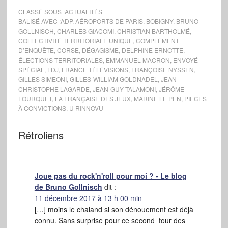
CLASSÉ SOUS :
ACTUALITÉS
BALISÉ AVEC :
ADP
,
AÉROPORTS DE PARIS
,
BOBIGNY
,
BRUNO
GOLLNISCH
,
CHARLES GIACOMI
,
CHRISTIAN BARTHOLMÉ
,
COLLECTIVITÉ TERRITORIALE UNIQUE
,
COMPLÉMENT
D’ENQUÊTE
,
CORSE
,
DÉGAGISME
,
DELPHINE ERNOTTE
,
ÉLECTIONS TERRITORIALES
,
EMMANUEL MACRON
,
ENVOYÉ
SPÉCIAL
,
FDJ
,
FRANCE TÉLÉVISIONS
,
FRANÇOISE NYSSEN
,
GILLES SIMEONI
,
GILLES-WILLIAM GOLDNADEL
,
JEAN-
CHRISTOPHE LAGARDE
,
JEAN-GUY TALAMONI
,
JÉRÔME
FOURQUET
,
LA FRANÇAISE DES JEUX
,
MARINE LE PEN
,
PIÈCES
À CONVICTIONS
,
U RINNOVU
Rétroliens
Joue pas du rock'n'roll pour moi ? • Le blog
de Bruno Gollnisch
dit :
11 décembre 2017 à 13 h 00 min
[…] moins le chaland si son dénouement est déjà
connu. Sans surprise pour ce second tour des