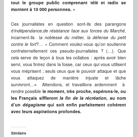
tout le groupe public comprenant télé et radio se
montent à 10 000 personnes. »
Ces journalistes en question sont-ils des parangons
d
‘indépendance,de résistance face aux forces du Marché,
incarnent-ils l
a noblesse du métier, la défense du petit
contre le fort
?… « Comment voulez-vous qu’on soutienne
confraternellement ces pseudo-journalistes ? (…). Que
cela serve de leçon à tous les collabos : après avoir bien
servi, vous finirez dans la fosse, car ceux qui vous utilisent
vous méprisent ; seuls ceux que le pouvoir attaque et que
vous attaquez de manière injuste et lâche
survivront…
»
Attendons, et travaillons ardemment à
rendre possible
le
moment, très proche, espérons-le, ou
les Français siffleront
la fin de la récréation,
au nom
d’un
dégagisme
qui soit enfin parfaitement cohérent
avec leurs aspirations profondes.
Similaire