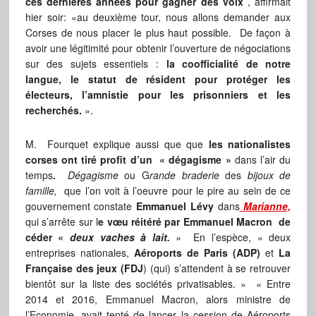
ces dernières années pour gagner des voix
, affirmait
hier soir: «au deuxième tour, nous allons demander aux
Corses de nous placer le plus haut possible. De façon à
avoir une légitimité pour obtenir l’ouverture de négociations
sur des sujets essentiels :
la coofficialité de notre
langue, le statut de résident pour protéger les
électeurs, l’amnistie pour les prisonniers et les
recherchés.
».
M. Fourquet explique aussi que que
les nationalistes
corses ont tiré profit d’un « dégagisme »
dans l’air du
temps
.
Dégagisme
ou G
rande braderie
des
bijoux de
famille,
que l’on voit à l’oeuvre pour le pire au sein de ce
gouvernement constate
Emmanuel Lévy
dans
Marianne,
qui s’arrête sur l
e vœu réitéré par Emmanuel Macron
de
céder «
deux vaches à lait.
»
En l’espèce, « deux
entreprises nationales,
Aéroports de Paris (ADP)
et
La
Française des jeux (FDJ
) (qui) s’attendent à se retrouver
bientôt sur la liste des sociétés privatisables. » « Entre
2014 et 2016, Emmanuel Macron, alors ministre de
l’Economie, avait tenté de lancer la cession de Aéroports