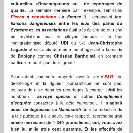
culturelles, d’investigations ou de reportages de
qualité.
La semaine dernière par exemple, l’émission
Pièces à convictions
sur
France 3,
dénonçant
les
liaisons dangereuses
entre les
élus
des partis du
Système
et les
associations
était très éclairante et riche
en révélations pour le citoyen lambda
–
le très
immigrationniste député
UDI
du 9-3
Jean-Christophe
Lagarde
et
ses amis du même métal agissant à la mairie
de
Bobigny
comme
Christian Bartholmé
en prennent
particulièrement pour leur grade!
Pour autant, comme le rapporte aussi le site d’
E&R,
la
déontologie et la rigueur journalistique ne sont pas
toujours de mise dans les reportages à charge -dixit les
nombreux
Envoyé spécial
et autres
Complément
d’enquête
consacrés à la
bête immonde…
Il s’agirait
aussi de
dégraisser
ce
Mammouth
là
. « La rédaction de
la télé publique à elle seule, est-il rappelé, représente
une
armée mexicaine de 1 340 journalistes, oui, vous avez
bien lu, mille trois cent quarante. Et les effectifs de