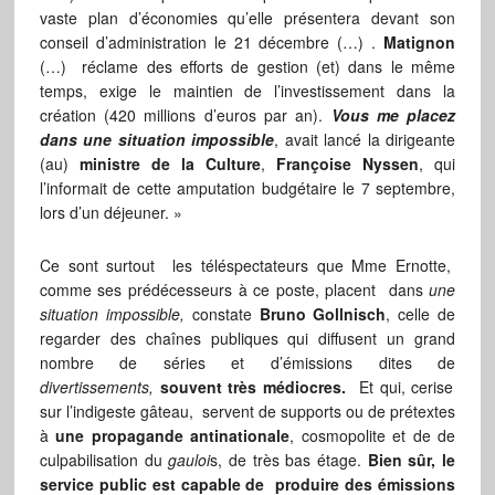
vaste plan d’économies qu’elle présentera devant son
conseil d’administration le 21 décembre (…) .
Matignon
(…) réclame des efforts de gestion (et) dans le même
temps, exige le maintien de l’investissement dans la
création (420 millions d’euros par an).
Vous me placez
dans une situation impossible
, avait lancé la dirigeante
(au)
ministre de la Culture
,
Françoise Nyssen
, qui
l’informait de cette amputation budgétaire le 7 septembre,
lors d’un déjeuner. »
Ce sont surtout les téléspectateurs que Mme Ernotte,
comme ses prédécesseurs à ce poste, placent dans
une
situation impossible,
constate
Bruno Gollnisch
, celle de
regarder des chaînes publiques qui diffusent un grand
nombre de séries et d’émissions dites de
divertissements,
souvent très médiocres.
Et qui, cerise
sur l’indigeste gâteau, servent de supports ou de prétextes
à
une propagande antinationale
, cosmopolite et de de
culpabilisation du
gauloi
s, de très bas étage.
Bien sûr, le
service public est capable de produire des émissions