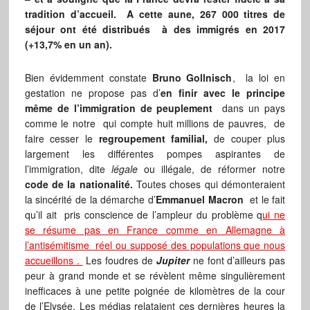
tradition d’accueil. A cette aune, 267 000 titres de
séjour ont été distribués à des immigrés en 2017
(+13,7% en un an).
Bien évidemment constate
Bruno Gollnisch
, la loi en
gestation ne propose pas d’
en finir avec le principe
même de l’immigration de peuplement
dans un pays
comme le notre qui compte huit millions de pauvres, de
faire cesser le
regroupement familial,
de couper plus
largement les différentes pompes aspirantes de
l’immigration, dite
légale
ou illégale, de réformer notre
code de la nationalité.
Toutes choses qui démonteraient
la sincérité de la démarche d’
Emmanuel Macron
et le fait
qu’il ait pris conscience de l’ampleur du problème q
ui ne
se résume pas en France comme en Allemagne à
l’antisémitisme réel ou supposé des populations que nous
accueillons .
Les foudres de
Jupiter
ne font d’ailleurs pas
peur à grand monde et se révèlent même singulièrement
inefficaces à une petite poignée de kilomètres de la cour
de l’Elysée. Les médias relataient ces dernières heures la