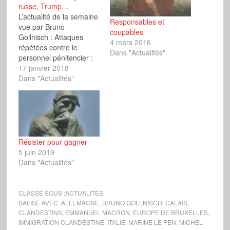
russe, Trump…
L’actualité de la semaine
Responsables et
vue par Bruno
coupables
Gollnisch : Attaques
4 mars 2016
répétées contre le
Dans "Actualités"
personnel pénitencier :
quelles solutions ?
17 janvier 2018
Emmanuel Macron à
Dans "Actualités"
Calais : l’histoire ricoche
sur les « migrants »
Téléphonie mobile : vers
la fin des zones
blanches Lactalis : le
scandale est-il celui dont
Résister pour gagner
on parle ? Dénatalité en
5 juin 2019
France : quel avenir
Dans "Actualités"
pour le peuple ?
Pêche…
CLASSÉ SOUS :
ACTUALITÉS
BALISÉ AVEC :
ALLEMAGNE
,
BRUNO GOLLNISCH
,
CALAIS
,
CLANDESTINS
,
EMMANUEL MACRON
,
EUROPE DE BRUXELLES
,
IMMIGRATION CLANDESTINE
,
ITALIE
,
MARINE LE PEN
,
MICHEL