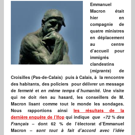
Emmanuel
Macron était
hier en
compagnie de
quatre ministres
en déplacement
au centre
d’accueil pour
immigrés
clandestins
(
migrants
) de
Croisilles (Pas-de-Calais) puis à Calais, à la rencontre
des habitants, des policiers pour délivrer un message
de
fermeté
et
en même temps
d’
humanité.
Une visite
qui ne doit rien au hasard, les conseillers de M.
Macron lisant comme tout le monde les sondages.
Nous rapportions ainsi
les résultats de la
dernière enquête de l’Ifop
qui indique
que «72 % des
Français –
dont 62 % de l’électorat d’Emmanuel
Macron
– sont tout à fait d’accord avec l’idée