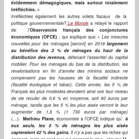
évidemment démagogiques, mais surtout totalement
irréfléchies. »
Irréfléchies
également les autres volets fiscaux de la
politique gouvernementale?
Le Monde
a relayé le rapport
de l’
Observatoire français des conjonctures
économiques (OFCE)
, qui explique que «
Les mesures
nouvelles pour les ménages [seront] en 2018
largement
au bénéfice des 2 % de ménages du haut de la
distribution des revenus,
détenant l’essentiel du capital
mobilier. Pour les ménages du bas de la distribution, les
revalorisations en fin d’année des minima sociaux ne
compensent pas les hausses de la fiscalité indirecte
(fiscalité écologique et tabac). Cette année, les 5 % de
Français les plus modestes devraient ainsi voir leur niveau
de vie reculer de 0,6 % en moyenne, soit 60 euros par
ménage, tandis que les 5 % les plus aisés verront le leur
augmenter de 1,6 % (1 730 euros par ménage)
(…).
Mathieu Plane,
économiste à l’OFCE indique qu’
à
eux seuls, les 5 % de ménages les plus aisés
capteraient 42 % des gains.
Il n’y a pas que les riches qui