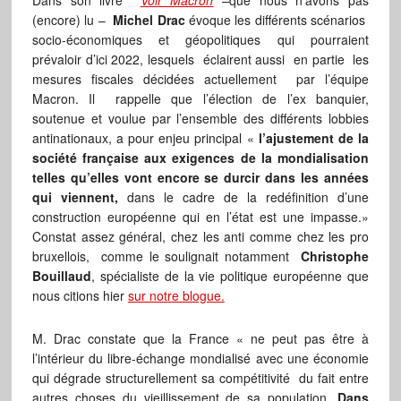
Dans son livre
Voir Macron
–
que nous n’avons pas
(encore) lu –
Michel Drac
évoque les différents scénarios
socio-économiques et géopolitiques qui pourraient
prévaloir d’ici 2022, lesquels éclairent aussi en partie les
mesures fiscales décidées actuellement par l’équipe
Macron. Il rappelle que l’élection de l’ex banquier,
soutenue et voulue par l’ensemble des différents lobbies
antinationaux, a pour enjeu principal «
l’ajustement de la
société française aux exigences de la mondialisation
telles qu’elles vont encore se durcir dans les années
qui viennent,
dans le cadre de la redéfinition d’une
construction européenne qui en l’état est une impasse.»
Constat assez général, chez les anti comme chez les pro
bruxellois, comme le soulignait notamment
Christophe
Bouillaud
, spécialiste de la vie politique européenne que
nous citions hier
sur notre blogue.
M. Drac constate que la France « ne peut pas être à
l’intérieur du libre-échange mondialisé avec une économie
qui dégrade structurellement sa compétitivité du fait entre
autres choses du vieillissement de sa population.
Dans