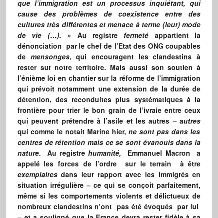
que l’immigration est un processus inquiétant, qui
cause des problèmes de coexistence entre des
cultures très différentes et menace à terme (leur) mode
de vie (…).
»
Au registre
fermeté
appartient la
dénonciation par le chef de l’Etat des ONG coupables
de
mensonges
, qui encouragent les clandestins à
rester sur notre territoire. Mais aussi son soutien à
l’énième loi en chantier sur la réforme de l’immigration
qui prévoit notamment une extension de la durée de
détention, des reconduites plus systématiques à la
frontière pour trier le bon grain de l’ivraie entre ceux
qui peuvent prétendre à l’asile et les autres – a
utres
qui comme le notait Marine hier,
ne sont pas dans les
centres de rétention mais ce se sont évanouis dans la
nature
. Au registre
humanité,
Emmanuel Macron a
appelé les forces de l’ordre sur le terrain à être
exemplaires
dans leur rapport avec les immigrés en
situation irrégulière – ce qui se conçoit parfaitement,
même si les comportements violents et délictueux de
nombreux clandestins n’ont pas été évoqués par lui
– et a souligné que la France devra rester fidèle à sa