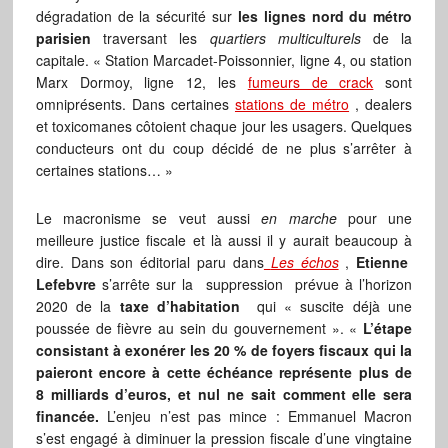
dégradation de la sécurité sur
les lignes nord du métro
parisien
traversant les
quartiers multiculturels
de la
capitale. « Station Marcadet-Poissonnier, ligne 4, ou station
Marx Dormoy, ligne 12, les
fumeurs de crack
sont
omniprésents. Dans certaines
stations de métro
, dealers
et toxicomanes côtoient chaque jour les usagers. Quelques
conducteurs ont du coup décidé de ne plus s’arrêter à
certaines stations… »
Le macronisme se veut aussi
en marche
pour une
meilleure justice fiscale et là aussi il y aurait beaucoup à
dire. Dans son éditorial paru dans
Les échos
,
Etienne
Lefebvre
s’arrête sur la suppression prévue à l’horizon
2020 de la
taxe d’habitation
qui « suscite déjà une
poussée de fièvre au sein du gouvernement ». «
L’étape
consistant à exonérer les 20 % de foyers fiscaux qui la
paieront encore à cette échéance représente plus de
8 milliards d’euros, et nul ne sait comment elle sera
financée.
L’enjeu n’est pas mince : Emmanuel Macron
s’est engagé à diminuer la pression fiscale d’une vingtaine