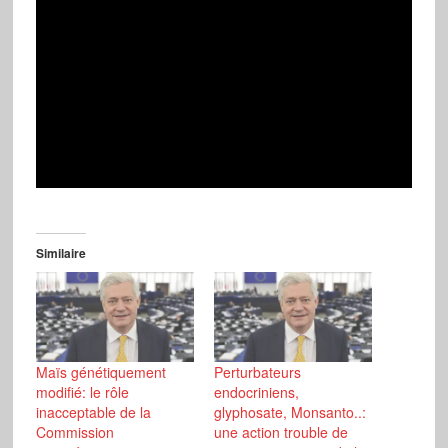
Similaire
Maïs génétiquement
Perturbateurs
modifié: le rôle
endocriniens,
inacceptable de la
glyphosate, Monsanto..:
Commission
une action trouble de