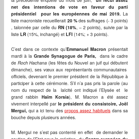
la précédente enquête du mois de juin,
un recul assez
net des intentions de vote en faveur du parti
présidentiel pour les européennes de mai 2019.
La
liste macroniste recueillerait
20 %
des suffrages (- 3 points)
, talonnée par celle du
RN (18%
, – 2 points), suivie par la
liste
LR
(15%, inchangé) et
LFI
(14%; + 3 points).
C’est dans ce contexte qu’
Emmanuel Macron
présentait
mardi à la
Grande Synagogue de Paris,
dans le cadre
de
Roch Hachana
(les fêtes du Nouvel an juif qui débutent
dimanche), ses vœux aux représentants communautaires
officiels, devenant le premier président de la République à
participer à cette cérémonie. S’il n’a pas pris la parole (au
nom du respect de la laïcité ont indiqué l’Elysée et le
grand rabbin
Haïm Korsia
), M. Macron a été assez
vivement interpellé par
le président du consistoire, Joël
Mergui,
qui a ici tenu des
propos assez habituels
dans sa
bouche depuis plusieurs années.
M. Mergui ne s’est pas contenté en effet de demander le