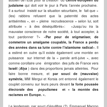
soutien de l’Etat pour la création du
Centre européen du
judaïsme
qui doit voir le jour à Paris l’année prochaine.
Il a surtout insisté sur la situation sécuritaire, le fait que «
(les) rabbins refusent que la paternité des actes
antisémites », en « pleine recrudescence » selon lui, soit
attribuée « à des déséquilibrés»: «Jusqu’ou ira la
mauvaise conscience de notre société, à tout accepter, à
tout pardonner ?» «
Par peur de stigmatiser, de
commettre un amalgame coupable, la France a perdu
des années dans sa lutte contre l’islamisme radical
». Il
a estimé en outre qu’il existe également une montée en
puissance sur internet de la « parole anti-juive », avec
comme corollaire une émigration des juifs de France vers
Israël
(
Alya
) dans des proportions jamais atteintes. Pour
faire bonne mesure, et
par souci de (mauvaise)
symétrie,
MM Mergui et Korsia ont entonné également le
couplet convenu sur leurs peurs devant
la forte poussée
électorale des
populismes
et « la montée des
racismes en Europe. ».
Le lendemain, par souci d’équilibre (?), Emmanuel Macron