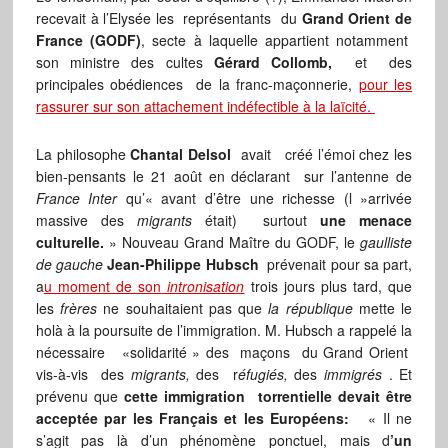
recevait à l’Elysée les représentants du
Grand Orient de
France (GODF)
, secte à laquelle appartient notamment
son ministre des cultes
Gérard Collomb,
et des
principales obédiences de la franc-maçonnerie,
pour les
rassurer sur son attachement indéfectible à la laïcité.
La philosophe
Chantal Delsol
avait créé l’émoi chez les
bien-pensants le 21 août en déclarant sur l’antenne de
France Inter
qu’« avant d’être une richesse (l »arrivée
massive des
migrants
était) surtout
une menace
culturelle.
» Nouveau Grand Maître du GODF, le
gaulliste
de gauche
Jean-Philippe Hubsch
prévenait pour sa part,
a
u moment de son
intronisation
trois jours plus tard, que
les
frères
ne souhaitaient pas que
la république
mette le
holà à la poursuite de l’immigration. M. Hubsch a rappelé la
nécessaire «solidarité » des maçons du Grand Orient
vis-à-vis des
migrants,
des r
éfugiés,
des
immigrés
. Et
prévenu que
cette immigration torrentielle devait être
acceptée par les Français et les Européens:
« Il ne
s’agit pas là d’un phénomène ponctuel, mais d
’un