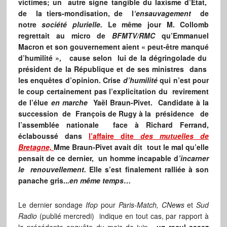
victimes; un autre signe tangible du laxisme d’Etat,
de la tiers-mondisation, de l
‘ensauvagement
de
notre
société plurielle.
Le même jour M. Collomb
regrettait au micro de
BFMTV/RMC
qu’Emmanuel
Macron et son gouvernement aient « peut-être manqué
d’humilité », cause selon lui de la dégringolade du
président de la République et de ses ministres dans
les enquêtes d’opinion. Crise
d’humilité
qui n’est pour
le coup certainement pas l’explicitation du revirement
de l’élue
en marche
Yaël Braun-Pivet. Candidate à la
succession de François de Rugy à la présidence de
l’assemblée nationale face à Richard Ferrand,
éclaboussé dans
l’affaire dite
des mutuelles de
Bretagne,
Mme Braun-Pivet avait dit tout le mal qu’elle
pensait de ce dernier, un homme incapable d
’incarner
le renouvellement.
Elle s’est finalement ralliée à son
panache gris..
.en même temps
…
Le dernier sondage
Ifop
pour
Paris-Match, CNews
et
Sud
Radio
(publié mercredi) indique en tout cas, par rapport à