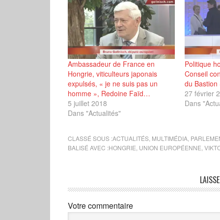
Ambassadeur de France en
Politique h
Hongrie, viticulteurs japonais
Conseil cons
expulsés, « je ne suis pas un
du Bastion
homme », Redoine Faïd…
27 février 
5 juillet 2018
Dans "Actua
Dans "Actualités"
CLASSÉ SOUS :
ACTUALITÉS
,
MULTIMÉDIA
,
PARLEME
BALISÉ AVEC :
HONGRIE
,
UNION EUROPÉENNE
,
VIKT
LAISS
Votre commentaire