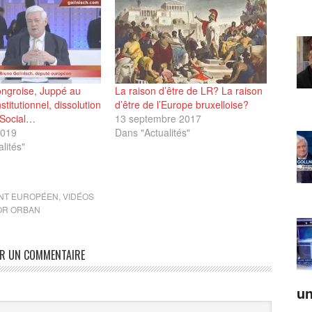
ongroise, Juppé au
La raison d’être de LR? La raison
titutionnel, dissolution
d’être de l’Europe bruxelloise?
 Social…
13 septembre 2017
2019
Dans "Actualités"
lités"
NT EUROPÉEN
,
VIDÉOS
OR ORBAN
ER UN COMMENTAIRE
un