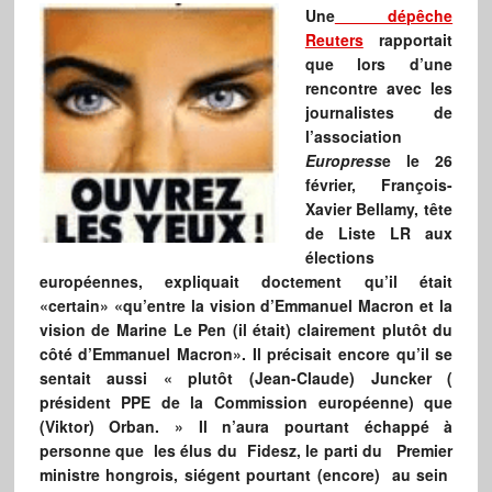
Une
dépêche
Reuters
rapportait
que lors d’une
rencontre avec les
journalistes de
l’association
Europress
e le 26
février, François-
Xavier Bellamy, tête
de Liste LR aux
élections
européennes, expliquait doctement qu’il était
«certain» «qu’entre la vision d’Emmanuel Macron et la
vision de Marine Le Pen (il était) clairement plutôt du
côté d’Emmanuel Macron». Il précisait encore qu’il se
sentait aussi « plutôt (Jean-Claude) Juncker (
président PPE de la Commission européenne) que
(Viktor) Orban. » Il n’aura pourtant échappé à
personne que les élus du Fidesz, le parti du Premier
ministre hongrois, siégent pourtant (encore) au sein