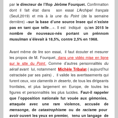
par l
e directeur de l’Ifop Jérôme Fourquet.
Confirmation
dont il fait état dans son essai
L’Archipel français
(Seuil,2019) et mis à
la une
du
Point
(de la semaine
dernière) «
sur la base d’une source Insee qui n’existe
pas en tant que telle
…». Il est indiqué qu’
en 2015 le
nombre de nouveaux-nés portant un prénnom
musulman s’élevait à 18,5%, contre 2,5% en 1968.
Avant même de lire son essai, il faut écouter et mesurer
les propos de M. Fourquet
, dans une vidéo mise en ligne
sur le site du
Point
.
Comme d’autres personnalités
du
sérail
avant lui, notamment
Michèle Tribalat
( aujourd’hui
ostracisée par ses pairs) , il valide les avertissements qui
furent ceux,
vox clamentis in deserto
, de tous les dirigeants
frontistes, et plus largement en Europe, de toutes les
figures et personnalités les plus lucides.
Faut-il rappeler
que l’opposition nationale fut vouée aux gémonies,
attaquée avec une rare violence, accusée de
mensonge
, de
catastrophism
e ou de
racism
e pour
avoir ouvert les yeux en premier, tenu un langage de