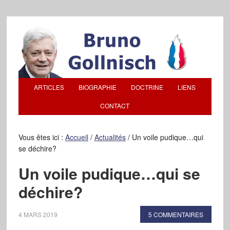
ARTICLES
BIOGRAPHIE
DOCTRINE
LIENS
CONTACT
Vous êtes ici :
Accueil
/
Actualités
/
Un voile pudique…qui
se déchire?
Un voile pudique…qui se
déchire?
4 MARS 2019
5 COMMENTAIRES