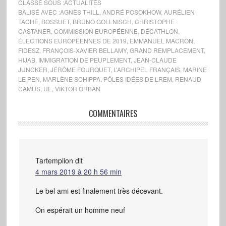
CLASSÉ SOUS :
ACTUALITÉS
BALISÉ AVEC :
AGNÈS THILL
,
ANDRÉ POSOKHOW
,
AURÉLIEN
TACHÉ
,
BOSSUET
,
BRUNO GOLLNISCH
,
CHRISTOPHE
CASTANER
,
COMMISSION EUROPÉENNE
,
DÉCATHLON
,
ÉLECTIONS EUROPÉENNES DE 2019
,
EMMANUEL MACRON
,
FIDESZ
,
FRANÇOIS-XAVIER BELLAMY
,
GRAND REMPLACEMENT
,
HIJAB
,
IMMIGRATION DE PEUPLEMENT
,
JEAN-CLAUDE
JUNCKER
,
JÉRÔME FOURQUET
,
L’ARCHIPEL FRANÇAIS
,
MARINE
LE PEN
,
MARLÈNE SCHIPPA
,
PÖLES IDÉES DE LREM
,
RENAUD
CAMUS
,
UE
,
VIKTOR ORBAN
COMMENTAIRES
Tartempiion
dit
4 mars 2019 à 20 h 56 min
Le bel ami est finalement très décevant.
On espérait un homme neuf