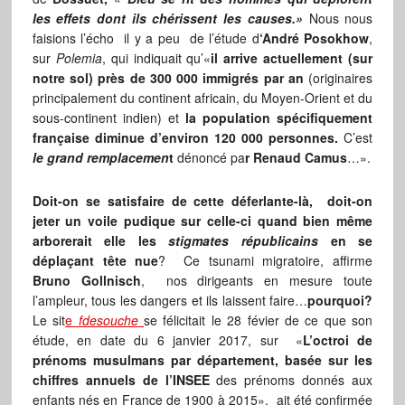
les effets dont ils chérissent les causes.»
Nous nous
faisions l’écho il y a peu de l’étude d
‘André Posokhow
,
sur
Polemia
, qui indiquait qu’«
il arrive actuellement (sur
notre sol) près de 300 000 immigrés par an
(originaires
principalement du continent africain, du Moyen-Orient et du
sous-continent indien) et
la population spécifiquement
française diminue d’environ 120 000 personnes.
C’est
le grand remplacemen
t
dénoncé pa
r Renaud Camus
…».
Doit-on se satisfaire de cette déferlante-là, doit-on
jeter un voile pudique sur celle-ci quand bien même
arborerait elle les
stigmates républicains
en se
déplaçant tête nue
? Ce tsunami migratoire, affirme
Bruno Gollnisch
, nos dirigeants en mesure toute
l’ampleur, tous les dangers et ils laissent faire…
pourquoi?
Le sit
e
fdesouche
se félicitait le 28 févier de ce que son
étude, en date du 6 janvier 2017, sur «
L’octroi de
prénoms musulmans par département, basée sur les
chiffres annuels de l’INSEE
des prénoms donnés aux
enfants nés en France de 1900 à 2015», ait été confirmée