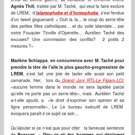
Agnès Thill
, traitée par M. Taché, qui veut la faire exclure
de LREM, d
‘islamophobe et d’homophobe
,
s’est fendue
d’un tweet goguenard: « Ouh la la… le coup du serre-tête
des petites filles catholiques… et du voile islamiste… par
notre Fouquier Tinville d’Operette… Aurélien Taché des
excuses? Une commission des conflits? 2 poids 2
mesures ?»
Marlène Schiappa
,
en concurrence avec M. Taché pour
prendre la tête de l’aile la plus gaucho-progressiste de
LREM
, s’est fait une joie de tacler elle aussi son petit
camarade, hier, lors du
Grand Jury RTL-Le Figaro-LCI
:
«aucune femme dans le monde ne sera lapidée parce
qu’elle ne porte pas un serre-tête», mais Aurélien Taché
a-t-elle ajouté, a «le droit d’exprimer son opinion et sa
ligne personnelle». Le Le bureau exécutif de LREM
évoquera paraît-il ce sujet ce soir…
Qu’ajouter si ce n’est que pour citer la fameuse sentence
de
Bossuet,
«
Dieu se rit des hommes qui déplorent