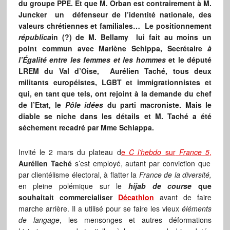
du groupe PPE. Et que M. Orban est contrairement à M.
Juncker un défenseur de l’identité nationale, des
valeurs chrétiennes et familiales… Le positionnement
républica
in (?) de M. Bellamy lui fait au moins un
point commun avec Marlène Schippa, Secrétaire
à
l’Égalité entre les femmes et les hommes
et le député
LREM du Val d’Oise, Aurélien Taché, tous deux
militants européistes, LGBT et immigrationnistes et
qui, en tant que tels, ont rejoint à la demande du chef
de l’Etat, le
Pôle idées
du parti macroniste. Mais le
diable se niche dans les détails et M. Taché a été
séchement recadré par Mme Schiappa.
Invité le 2 mars du plateau d
e
C l’hebdo
sur
France 5
,
Aurélien Taché
s’est employé, autant par conviction que
par clientélisme électoral, à flatter la
France de la diversité,
en pleine polémique sur le
hijab de course
que
souhaitait commercialiser
Décathlon
avant de faire
marche arrière. Il a utilisé pour se faire les vieux
éléments
de langage
, les mensonges et autres déformations