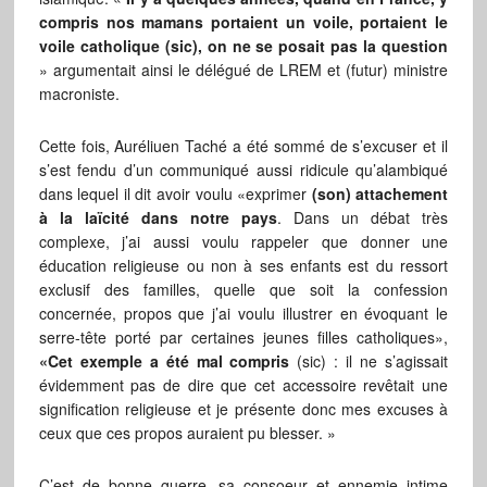
compris nos mamans portaient un voile, portaient le
voile catholique (sic), on ne se posait pas la question
» argumentait ainsi le délégué de LREM et (futur) ministre
macroniste.
Cette fois, Auréliuen Taché a été sommé de s’excuser et il
s’est fendu d’un communiqué aussi ridicule qu’alambiqué
dans lequel il dit avoir voulu «exprimer
(son) attachement
à la laïcité dans notre pays
. Dans un débat très
complexe, j’ai aussi voulu rappeler que donner une
éducation religieuse ou non à ses enfants est du ressort
exclusif des familles, quelle que soit la confession
concernée, propos que j’ai voulu illustrer en évoquant le
serre-tête porté par certaines jeunes filles catholiques»,
«Cet exemple a été mal compris
(sic) : il ne s’agissait
évidemment pas de dire que cet accessoire revêtait une
signification religieuse et je présente donc mes excuses à
ceux que ces propos auraient pu blesser. »
C’est de bonne guerre, sa consoeur et ennemie intime