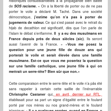
historiques consubstantielles à la propagande bien datée
de
SOS racisme.
« On a la liberté de porter ou de ne pas
porter le voile a déclaré M. Taché. Dans une société
démocratique,
j’estime qu’on n’a pas à porter de
jugements de valeur.
Ce qui s’est passé avec le retrait du
hijab de decathlon est significatif, dès que l’on parle de
l’Islam le débat s’enflamme.
Il y a eu des musulmans en
France depuis près de deux siècles (sic)
. Ils seront
aussi l’avenir de la France. » «
Vous me posez la
question pour une jeune fille de douze ans qui
porterait le voile et serait élevée dans une famille
musulmane. Est-ce que vous me poseriez la question
sur une famille catholique, une jeune fille à qui on
mettrait un serre-tête? Bien sûr que non.»
Cette comparaison entre le serre-tête et le voile n’a pâs été
sans rappeler à certain cette saillie de l’inénarrable
Christophe Castaner
qui,
en avril, dernier sur RTL,
établissait pour sa part un signe d’égalité entre le foulard
porté par nos mères ou nos grand-mères et le foulard
islamique: «
Il y a quelques années, quand en France, y