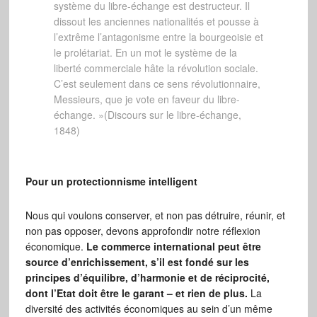
système du libre-échange est destructeur. Il
dissout les anciennes nationalités et pousse à
l’extrême l’antagonisme entre la bourgeoisie et
le prolétariat. En un mot le système de la
liberté commerciale hâte la révolution sociale.
C’est seulement dans ce sens révolutionnaire,
Messieurs, que je vote en faveur du libre-
échange. »(Discours sur le libre-échange,
1848)
Pour un protectionnisme intelligent
Nous qui voulons conserver, et non pas détruire, réunir, et
non pas opposer, devons approfondir notre réflexion
économique.
Le commerce international peut être
source d’enrichissement, s’il est fondé sur les
principes d’équilibre, d’harmonie et de réciprocité,
dont l’Etat doit être le garant – et rien de plus.
La
diversité des activités économiques au sein d’un même