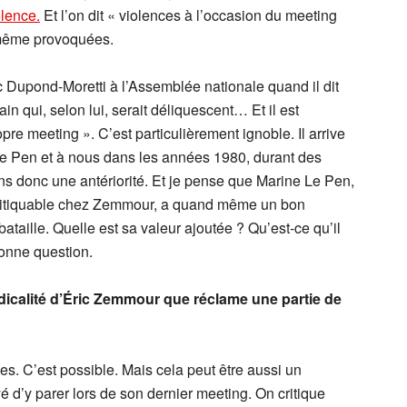
lence.
Et l’on dit « violences à l’occasion du meeting
-même provoquées.
c Dupond-Moretti à l’Assemblée nationale quand il dit
in qui, selon lui, serait déliquescent… Et il est
pre meeting ». C’est particulièrement ignoble. Il arrive
e Pen et à nous dans les années 1980, durant des
 donc une antériorité. Et je pense que Marine Le Pen,
e critiquable chez Zemmour, a quand même un bon
bataille. Quelle est sa valeur ajoutée ? Qu’est-ce qu’il
bonne question.
adicalité d’Éric Zemmour que réclame une partie de
hées. C’est possible. Mais cela peut être aussi un
yé d’y parer lors de son dernier meeting. On critique