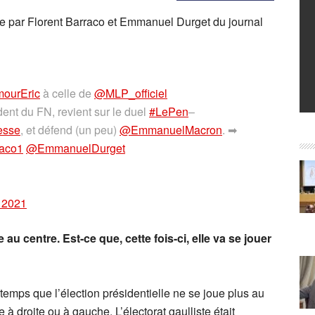
ne par Florent Barraco et Emmanuel Durget du journal
ourEric
à celle de
@MLP_officiel
dent du FN, revient sur le duel
#LePen
–
esse
, et défend (un peu)
@EmmanuelMacron
. ➡
raco1
@EmmanuelDurget
 2021
au centre. Est-ce que, cette fois-ci, elle va se jouer
 temps que l’élection présidentielle ne se joue plus au
ée à droite ou à gauche. L’électorat gaulliste était