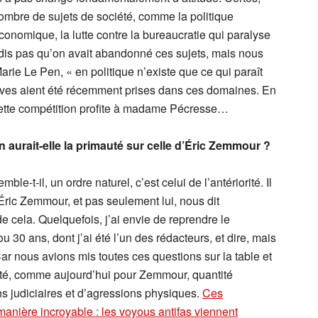
nombre de sujets de société, comme la politique
 économique, la lutte contre la bureaucratie qui paralyse
e dis pas qu’on avait abandonné ces sujets, mais nous
arie Le Pen, « en politique n’existe que ce qui paraît
atives aient été récemment prises dans ces domaines. En
 cette compétition profite à madame Pécresse…
 aurait-elle la primauté sur celle d’Éric Zemmour ?
ble-t-il, un ordre naturel, c’est celui de l’antériorité. Il
. Éric Zemmour, et pas seulement lui, nous dit
 de cela. Quelquefois, j’ai envie de reprendre le
u 30 ans, dont j’ai été l’un des rédacteurs, et dire, mais
ar nous avions mis toutes ces questions sur la table et
lté, comme aujourd’hui pour Zemmour, quantité
ns judiciaires et d’agressions physiques.
Ces
anière incroyable : les voyous antifas viennent