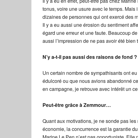
Il y a eu en effet, peut-être pas chez Mari
tonus, voire une usure avec le temps. Mais il 
dizaines de personnes qui ont exercé des m
Il y a eu aussi une érosion du sentiment affe
égard une erreur et une faute. Beaucoup de
aussi l’impression de ne pas avoir été bien t
N’y a-t-il pas aussi des raisons de fond ?
Un certain nombre de sympathisants ont eu l’
édulcoré ou que nous avions abandonné cer
en campagne, je retrouve avec intérêt un 
Peut-être grâce à Zemmour…
Quant aux motivations, je ne sonde pas les 
économie, la concurrence est la garantie d
Marine Le Pen n’est pas opportuniste. Elle 