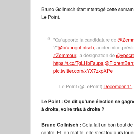
Bruno Gollnisch était interrogé cette semai
Le Point.
"Qu'apporte la candidature de
@Zemm
?"
@brunogollnisch
, ancien vice-prési
#Zemmour
, la désignation de
@vpecr
https://t.co/TgLHbFsupa
@FlorentBar
pic.twitter.com/xYX7zxpXPe
— Le Point (@LePoint)
December 11,
Le Point : On dit qu’une élection se gagne 
à droite, voire très à droite ?
Bruno Gollnisch :
Cela fait un bon bout de
centre. Et, en réalité, elle s’est toujours jou