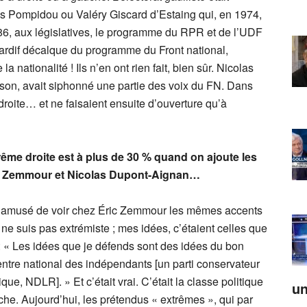
es Pompidou ou Valéry Giscard d’Estaing qui, en 1974,
86, aux législatives, le programme du RPR et de l’UDF
t tardif décalque du programme du Front national,
a nationalité ! Ils n’en ont rien fait, bien sûr. Nicolas
sson, avait siphonné une partie des voix du FN. Dans
droite… et ne faisaient ensuite d’ouverture qu’à
trême droite est à plus de 30 % quand on ajoute les
ric Zemmour et Nicolas Dupont-Aignan…
uis amusé de voir chez Éric Zemmour les mêmes accents
 ne suis pas extrémiste ; mes idées, c’étaient celles que
 : « Les idées que je défends sont des idées du bon
entre national des indépendants [un parti conservateur
ue, NDLR]. » Et c’était vrai. C’était la classe politique
un
che. Aujourd’hui, les prétendus « extrêmes », qui par