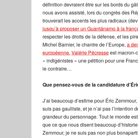
définition devraient être sur les bords du gât
nous avons assisté, lors du congrès des Rép
trouverait les accents les plus radicaux (dev
jusqu’à proposer un Guantánamo à la franç
respecter les droits de la défense, et les pi
Michel Barnier, le chantre de l’Europe,
a dem
européenne.
Valérie Pécresse
est macron-co
« indigénistes » une pétition pour une France
le contraire…
Que pensez-vous de la candidature d’Ér
J’ai beaucoup d’estime pour Éric Zemmour, m
suis pas gaulliste, et je n’ai pas l’intentio
grandeur du personnage. Tout le monde est 
que ce que nous disent beaucoup d’historiens
Zemmour, je ne suis pas non plus bonapartis