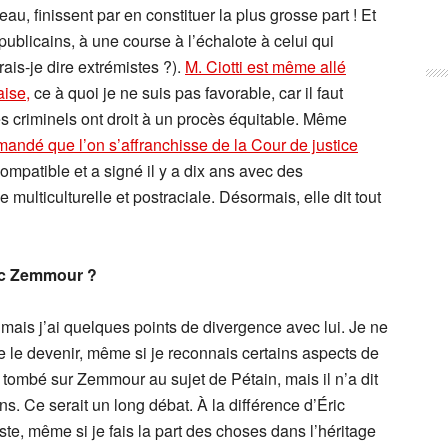
eau, finissent par en constituer la plus grosse part ! Et
ublicains, à une course à l’échalote à celui qui
rais-je dire extrémistes ?).
M. Ciotti est même allé
aise,
ce à quoi je ne suis pas favorable, car il faut
res criminels ont droit à un procès équitable. Même
andé que l’on s’affranchisse de la Cour de justice
mpatible et a signé il y a dix ans avec des
 multiculturelle et postraciale. Désormais, elle dit tout
ic Zemmour ?
ais j’ai quelques points de divergence avec lui. Je ne
n de le devenir, même si je reconnais certains aspects de
tombé sur Zemmour au sujet de Pétain, mais il n’a dit
. Ce serait un long débat. À la différence d’Éric
te, même si je fais la part des choses dans l’héritage