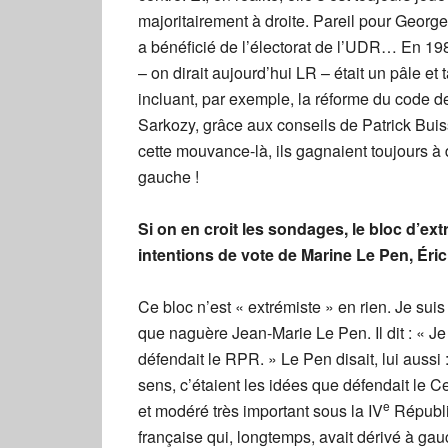
majoritairement à droite. Pareil pour Georg
a bénéficié de l’électorat de l’UDR… En 19
– on dirait aujourd’hui LR – était un pâle e
incluant, par exemple, la réforme du code de l
Sarkozy, grâce aux conseils de Patrick Bui
cette mouvance-là, ils gagnaient toujours à 
gauche !
Si on en croit les sondages, le bloc d’ex
intentions de vote de Marine Le Pen, É
Ce bloc n’est « extrémiste » en rien. Je s
que naguère Jean-Marie Le Pen. Il dit : « Je
défendait le RPR. » Le Pen disait, lui aussi
sens, c’étaient les idées que défendait le C
e
et modéré très important sous la IV
Républiq
française qui, longtemps, avait dérivé à gau