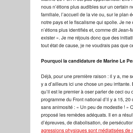
nous n’étions plus audibles sur un certain 
familiale, l’accueil de la vie ou, sur le plan
notre pays et le fiscalisme qui spolie. Je n
n’étions plus identifiés et, comme dit Jean-M
exister ». Je me réjouis donc que des initi
tout état de cause, je ne voudrais pas que
Pourquoi la candidature de Marine Le Pen
Déjà, pour une première raison : il y a, me sem
y a d’ailleurs ici une chose un peu irritante
qu’il est le premier à oser parler de ceci ou
programme du Front national d’il y a 15, 20 o
sans animosité : « Un peu de modestie ! » C
proposé les remèdes adéquats. Il en a résu
d’épreuves, de diabolisation, de persécutio
agressions physiques sont médiatisées de m