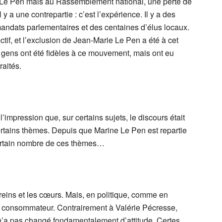
ne Le Pen mais au Rassemblement national, une perte de
y a une contrepartie : c’est l’expérience. Il y a des
andats parlementaires et des centaines d’élus locaux.
ctif, et l’exclusion de Jean-Marie Le Pen a été à cet
 gens ont été fidèles à ce mouvement, mais ont eu
raités.
impression que, sur certains sujets, le discours était
tains thèmes. Depuis que Marine Le Pen est repartie
certain nombre de ces thèmes…
reins et les cœurs. Mais, en politique, comme en
u consommateur. Contrairement à Valérie Pécresse,
n’a pas changé fondamentalement d’attitude. Certes,