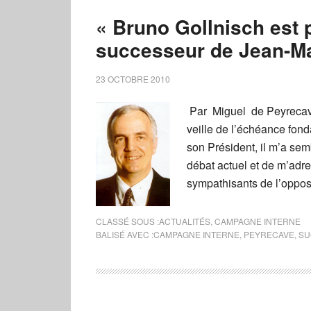
« Bruno Gollnisch est 
successeur de Jean-Ma
23 OCTOBRE 2010
Par Miguel de Peyrecav
veille de l’échéance fond
son Président, il m’a sem
débat actuel et de m’adr
sympathisants de l’opposi
CLASSÉ SOUS :
ACTUALITÉS
,
CAMPAGNE INTERNE
BALISÉ AVEC :
CAMPAGNE INTERNE
,
PEYRECAVE
,
SU