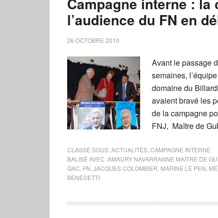
Campagne interne : la 
l’audience du FN en dé
26 OCTOBRE 2010
Avant le passage d
semaines, l’équipe 
domaine du Billardi
avaient bravé les 
de la campagne pou
FNJ, Maître de Gub
CLASSÉ SOUS :
ACTUALITÉS
,
CAMPAGNE INTERNE
BALISÉ AVEC :
AMAURY NAVARRANNE MAÎTRE DE GU
GAC
,
FN
,
JACQUES COLOMBIER
,
MARINE LE PEN
,
MÉ
BENEDETTI