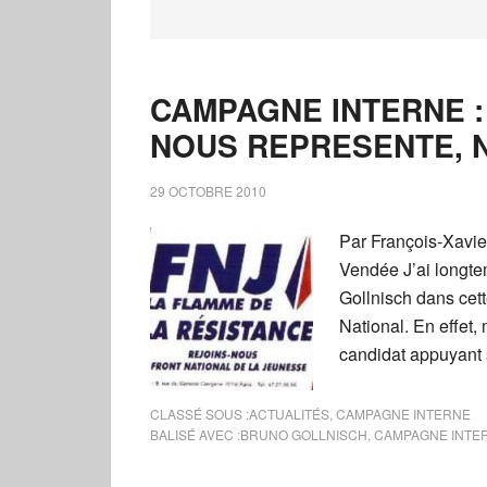
CAMPAGNE INTERNE :
NOUS REPRESENTE, N
29 OCTOBRE 2010
Par François-Xavie
Vendée J’ai longte
Gollnisch dans cet
National. En effet
candidat appuyant so
CLASSÉ SOUS :
ACTUALITÉS
,
CAMPAGNE INTERNE
BALISÉ AVEC :
BRUNO GOLLNISCH
,
CAMPAGNE INTE