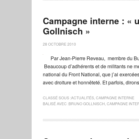
Campagne interne : « u
Gollnisch »
28 OCTOBRE 2010
Par Jean-Pierre Reveau, membre du Bur
Beaucoup d’adhérents et de militants ne me
national du Front National, que j’ai exercée
avec droiture et honnêteté. Et parfois, diro
CLASSÉ SOUS :
ACTUALITÉS
,
CAMPAGNE INTERNE
BALISÉ AVEC :
BRUNO GOLLNISCH
,
CAMPAGNE INTE