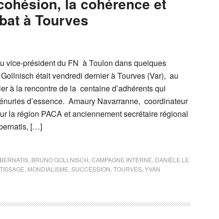
cohésion, la cohérence et
bat à Tourves
u vice-président du FN à Toulon dans quelques
Gollnisch était vendredi dernier à Tourves (Var), au
er à la rencontre de la centaine d’adhérents qui
pénuries d’essence. Amaury Navarranne, coordinateur
r la région PACA et anciennement secrétaire régional
ernatis, […]
BERNATIS
,
BRUNO GOLLNISCH
,
CAMPAGNE INTERNE
,
DANIÈLE LE
TISSAGE
,
MONDIALISME
,
SUCCESSION
,
TOURVES
,
YVAN