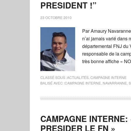
PRESIDENT !”
23 OCTOBRE 2010
Par Amaury Navaranne D
n’ai jamais varié dans
départemental FNJ du V
responsable de la cam
très bonne affiche « N
CLASSÉ SOUS :
ACTUALITÉS
,
CAMPAGNE INTERNE
BALISÉ AVEC :
CAMPAGNE INTERNE
,
NAVARRANNE
,
S
CAMPAGNE INTERNE: 
PRESIDER LE FN »