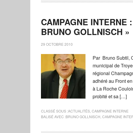
CAMPAGNE INTERNE :
BRUNO GOLLNISCH »
29 OCTOBRE 2010
Par Bruno Subtil, 
municipal de Troyes
régional Champagn
adhéré au Front en
à La Roche Couloir
probité et sa […]
CLASSÉ SOUS :
ACTUALITÉS
,
CAMPAGNE INTERNE
BALISÉ AVEC :
BRUNO GOLLNISCH
,
CAMPAGNE INTE