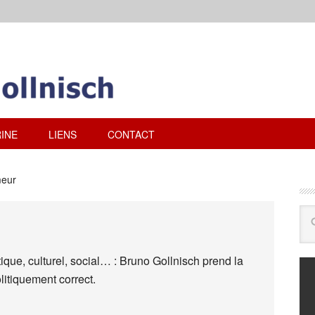
INE
LIENS
CONTACT
meur
ique, culturel, social… : Bruno Gollnisch prend la
litiquement correct.