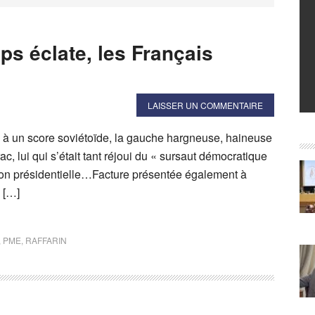
s éclate, les Français
LAISSER UN COMMENTAIRE
é à un score soviétoïde, la gauche hargneuse, haineuse
c, lui qui s’était tant réjoui du « sursaut démocratique
ction présidentielle…Facture présentée également à
« […]
,
PME
,
RAFFARIN