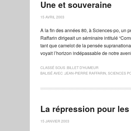
Une et souveraine
15 AVRIL 2003
A la fin des années 80, à Sciences-po, un 
Raffarin dirigeait un séminaire intitulé “C
tant que camelot de la pensée supranationa
voyait l’horizon indépassable de notre aven
CLASSÉ SOUS :
BILLET D'HUMEUR
BALISÉ AVEC :
JEAN-PIERRE RAFFARIN
,
SCIENCES P
La répression pour les
15 JANVIER 2003