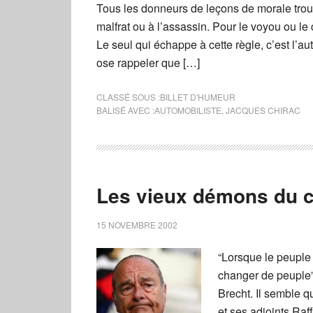
Tous les donneurs de leçons de morale trou
malfrat ou à l’assassin. Pour le voyou ou le 
Le seul qui échappe à cette règle, c’est l’aut
ose rappeler que […]
CLASSÉ SOUS :
BILLET D'HUMEUR
BALISÉ AVEC :
AUTOMOBILISTE
,
JACQUES CHIRAC
Les vieux démons du 
15 NOVEMBRE 2002
“Lorsque le peuple 
changer de peuple”,
Brecht. Il semble q
et ses adjoints Raf