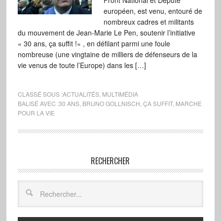
Front National et Député
européen, est venu, entouré de
nombreux cadres et militants
du mouvement de Jean-Marie Le Pen, soutenir l’initiative
« 30 ans, ça suffit !« , en défilant parmi une foule
nombreuse (une vingtaine de milliers de défenseurs de la
vie venus de toute l’Europe) dans les […]
CLASSÉ SOUS :
ACTUALITÉS
,
MULTIMÉDIA
BALISÉ AVEC :
30 ANS
,
BRUNO GOLLNISCH
,
ÇA SUFFIT
,
MARCHE
POUR LA VIE
RECHERCHER