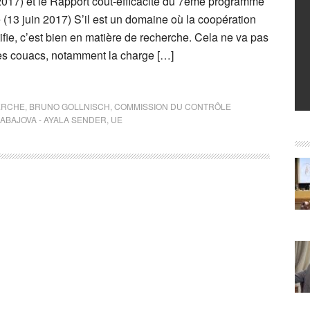
017) et le Rapport coût-efficacité du 7ème programme
(13 juin 2017) S’il est un domaine où la coopération
fie, c’est bien en matière de recherche. Cela ne va pas
es couacs, notamment la charge […]
ERCHE
,
BRUNO GOLLNISCH
,
COMMISSION DU CONTRÔLE
ABAJOVA - AYALA SENDER
,
UE