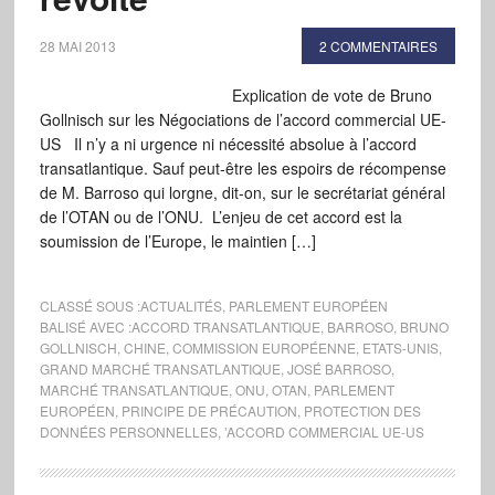
28 MAI 2013
2 COMMENTAIRES
Explication de vote de Bruno
Gollnisch sur les Négociations de l’accord commercial UE-
US Il n’y a ni urgence ni nécessité absolue à l’accord
transatlantique. Sauf peut-être les espoirs de récompense
de M. Barroso qui lorgne, dit-on, sur le secrétariat général
de l’OTAN ou de l’ONU. L’enjeu de cet accord est la
soumission de l’Europe, le maintien […]
CLASSÉ SOUS :
ACTUALITÉS
,
PARLEMENT EUROPÉEN
BALISÉ AVEC :
ACCORD TRANSATLANTIQUE
,
BARROSO
,
BRUNO
GOLLNISCH
,
CHINE
,
COMMISSION EUROPÉENNE
,
ETATS-UNIS
,
GRAND MARCHÉ TRANSATLANTIQUE
,
JOSÉ BARROSO
,
MARCHÉ TRANSATLANTIQUE
,
ONU
,
OTAN
,
PARLEMENT
EUROPÉEN
,
PRINCIPE DE PRÉCAUTION
,
PROTECTION DES
DONNÉES PERSONNELLES
,
’ACCORD COMMERCIAL UE-US