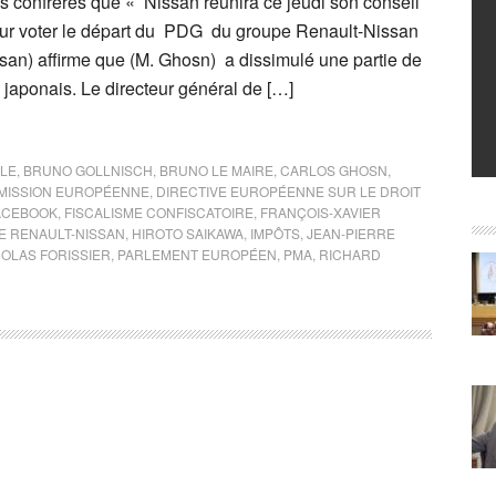
 confrères que « Nissan réunira ce jeudi son conseil
our voter le départ du PDG du groupe Renault-Nissan
san) affirme que (M. Ghosn) a dissimulé une partie de
 japonais. Le directeur général de […]
LE
,
BRUNO GOLLNISCH
,
BRUNO LE MAIRE
,
CARLOS GHOSN
,
MISSION EUROPÉENNE
,
DIRECTIVE EUROPÉENNE SUR LE DROIT
ACEBOOK
,
FISCALISME CONFISCATOIRE
,
FRANÇOIS-XAVIER
 RENAULT-NISSAN
,
HIROTO SAIKAWA
,
IMPÔTS
,
JEAN-PIERRE
COLAS FORISSIER
,
PARLEMENT EUROPÉEN
,
PMA
,
RICHARD