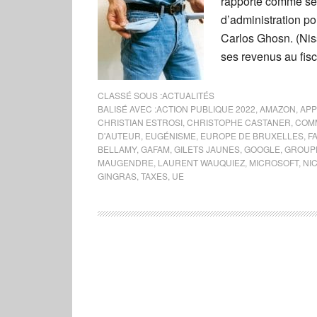
rapporte comme ses
d’administration p
Carlos Ghosn. (Nis
ses revenus au fisc
CLASSÉ SOUS :
ACTUALITÉS
BALISÉ AVEC :
ACTION PUBLIQUE 2022
,
AMAZON
,
APP
CHRISTIAN ESTROSI
,
CHRISTOPHE CASTANER
,
COM
D'AUTEUR
,
EUGÉNISME
,
EUROPE DE BRUXELLES
,
F
BELLAMY
,
GAFAM
,
GILETS JAUNES
,
GOOGLE
,
GROUPE
MAUGENDRE
,
LAURENT WAUQUIEZ
,
MICROSOFT
,
NI
GINGRAS
,
TAXES
,
UE