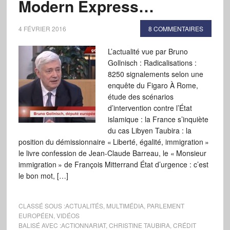
Modern Express…
4 FÉVRIER 2016
8 COMMENTAIRES
L’actualité vue par Bruno
Gollnisch : Radicalisations :
8250 signalements selon une
enquête du Figaro À Rome,
étude des scénarios
d’intervention contre l’État
islamique : la France s’inquiète
du cas Libyen Taubira : la
position du démissionnaire « Liberté, égalité, immigration »
le livre confession de Jean-Claude Barreau, le « Monsieur
immigration » de François Mitterrand État d’urgence : c’est
le bon mot, […]
CLASSÉ SOUS :
ACTUALITÉS
,
MULTIMÉDIA
,
PARLEMENT
EUROPÉEN
,
VIDÉOS
BALISÉ AVEC :
ACTIONNARIAT
,
CHRISTINE TAUBIRA
,
CRÉDIT