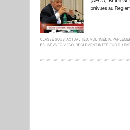
(AFCO), Bruno Golln
prévues au Règleme
CLASSÉ SOUS :
ACTUALITÉS
,
MULTIMÉDIA
,
PARLEME
BALISÉ AVEC :
AFCO
,
RÈGLEMENT INTÉRIEUR DU P