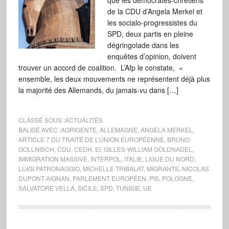
que les démocrates-chrétiens
de la CDU d’Angela Merkel et
les socialo-progressistes du
SPD, deux partis en pleine
dégringolade dans les
enquêtes d’opinion, doivent
trouver un accord de coalition. L’Afp le constate, «
ensemble, les deux mouvements ne représentent déjà plus
la majorité des Allemands, du jamais-vu dans […]
CLASSÉ SOUS :
ACTUALITÉS
BALISÉ AVEC :
AGRIGENTE
,
ALLEMAGNE
,
ANGELA MERKEL
,
ARTICLE 7 DU TRAITÉ DE L’UNION EUROPÉENNE
,
BRUNO
GOLLNISCH
,
CDU
,
CEDH
,
EI
,
GILLES-WILLIAM GOLDNADEL
,
IMMIGRATION MASSIVE
,
INTERPOL
,
ITALIE
,
LIGUE DU NORD
,
LUIGI PATRONAGGIO
,
MICHELLE TRIBALAT
,
MIGRANTS
,
NICOLAS
DUPONT-AIGNAN
,
PARLEMENT EUROPÉEN
,
PIS
,
POLOGNE
,
SALVATORE VELLA
,
SICILE
,
SPD
,
TUNISIE
,
UE