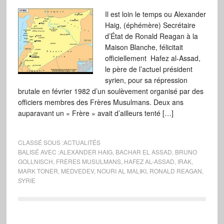
Il est loin le temps ou Alexander
Haig, (éphémère) Secrétaire
d’État de Ronald Reagan à la
Maison Blanche, félicitait
officiellement Hafez al-Assad,
le père de l’actuel président
syrien, pour sa répression
brutale en février 1982 d’un soulèvement organisé par des
officiers membres des Frères Musulmans. Deux ans
auparavant un « Frère » avait d’ailleurs tenté […]
CLASSÉ SOUS :
ACTUALITÉS
BALISÉ AVEC :
ALEXANDER HAIG
,
BACHAR EL ASSAD
,
BRUNO
GOLLNISCH
,
FRÈRES MUSULMANS
,
HAFEZ AL-ASSAD
,
IRAK
,
MARK TONER
,
MEDVEDEV
,
NOURI AL MALIKI
,
RONALD REAGAN
,
SYRIE