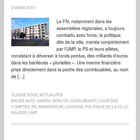
2 MARS 2010
Le FN, notamment dans les
assemblées régionales, a toujours
combattu avec force, la politique
dite de la ville, menée conjointement
par l’UMP, le PS et leurs alliées,
consistant à déverser à fonds perdus, des milliards d’euros
dans les banlieues « plurielles ». Une manne financière
prise directement dans la poche des contribuables, au nom
de […]
CLASSÉ SOUS :
ACTUALITÉS
BALISÉ AVEC :
AMARA
,
BORLOO
,
COHN-BENDIT
,
COUR DES
COMPTES
,
FN
,
IMMIGRATION
,
LAGARDE
,
POLITIQUE DE LA VILLE
,
RAUFER
,
UMP