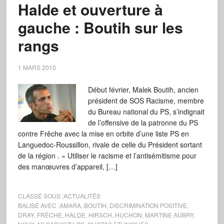
Halde et ouverture à
gauche : Boutih sur les
rangs
1 MARS 2010
Début février, Malek Boutih, ancien
président de SOS Racisme, membre
du Bureau national du PS, s’indignait
de l’offensive de la patronne du PS
contre Frêche avec la mise en orbite d’une liste PS en
Languedoc-Roussillon, rivale de celle du Président sortant
de la région . « Utiliser le racisme et l’antisémitisme pour
des manœuvres d’appareil, […]
CLASSÉ SOUS :
ACTUALITÉS
BALISÉ AVEC :
AMARA
,
BOUTIH
,
DISCRIMINATION POSITIVE
,
DRAY
,
FRÊCHE
,
HALDE
,
HIRSCH
,
HUCHON
,
MARTINE AUBRY
,