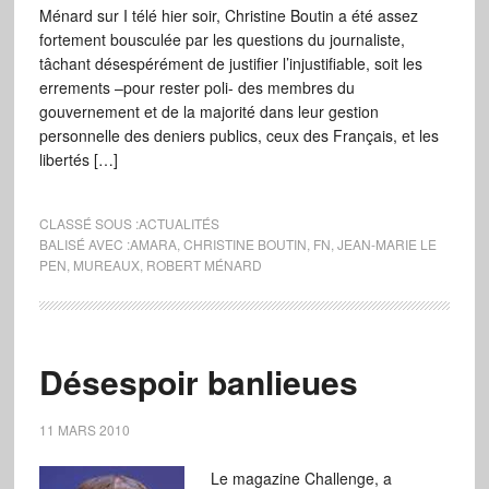
Ménard sur I télé hier soir, Christine Boutin a été assez
fortement bousculée par les questions du journaliste,
tâchant désespérément de justifier l’injustifiable, soit les
errements –pour rester poli- des membres du
gouvernement et de la majorité dans leur gestion
personnelle des deniers publics, ceux des Français, et les
libertés […]
CLASSÉ SOUS :
ACTUALITÉS
BALISÉ AVEC :
AMARA
,
CHRISTINE BOUTIN
,
FN
,
JEAN-MARIE LE
PEN
,
MUREAUX
,
ROBERT MÉNARD
Désespoir banlieues
11 MARS 2010
Le magazine Challenge, a