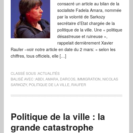
consacré un article au bilan de la
socialiste Fadela Amara, nommée
par la volonté de Sarkozy
secrétaire d’Etat chargée de la
politique de la ville. Une « politique
désastreuse et ruineuse »,
rappelait dernièrement Xavier
Raufer –voir notre article en date du 2 mars: « selon les
chiffres, tous officiels, elle […]
CLASSÉ SOUS :
ACTUALITÉS
BALISÉ AVEC :
ABDI
,
AMARA
,
DARCOS
,
IMMIGRATION
,
NICOLAS
SARKOZY
,
POLITIQUE DE LA VILLE
,
RAUFER
Politique de la ville : la
grande catastrophe