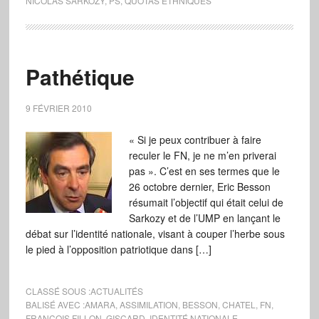
NICOLAS SARKOZY
,
PS
,
QUOTAS ETHNIQUES
Pathétique
9 FÉVRIER 2010
« Si je peux contribuer à faire
reculer le FN, je ne m’en priverai
pas ». C’est en ses termes que le
26 octobre dernier, Eric Besson
résumait l’objectif qui était celui de
Sarkozy et de l’UMP en lançant le
débat sur l’identité nationale, visant à couper l’herbe sous
le pied à l’opposition patriotique dans […]
CLASSÉ SOUS :
ACTUALITÉS
BALISÉ AVEC :
AMARA
,
ASSIMILATION
,
BESSON
,
CHATEL
,
FN
,
FRANÇOIS FILLON
,
GISCARD
,
IDENTITÉ NATIONALE
,