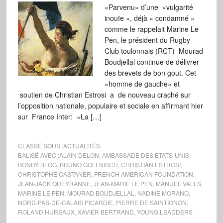
«Parvenu» d’une «vulgarité
inouïe », déjà « condamné »
comme le rappelait Marine Le
Pen, le président du Rugby
Club toulonnais (RCT) Mourad
Boudjellal continue de délivrer
des brevets de bon gout. Cet
«homme de gauche» et
soutien de Christian Estrosi a de nouveau craché sur
l’opposition nationale, populaire et sociale en affirmant hier
sur France Inter: «La […]
CLASSÉ SOUS :
ACTUALITÉS
BALISÉ AVEC :
ALAIN DELON
,
AMBASSADE DES ETATS-UNIS
,
BONDY BLOG
,
BRUNO GOLLNISCH
,
CHRISTIAN ESTROSI
,
CHRISTOPHE CASTANER
,
FRENCH AMERICAN FOUNDATION
,
JEAN-JACK QUEYRANNE
,
JEAN-MARIE LE PEN
,
MANUEL VALLS
,
MARINE LE PEN
,
MOURAD BOUDJELLAL
,
NADINE MORANO
,
NORD-PAS-DE-CALAIS PICARDIE
,
PIERRE DE SAINTIGNON
,
ROLAND HUREAUX
,
XAVIER BERTRAND
,
YOUNG LEADDERS