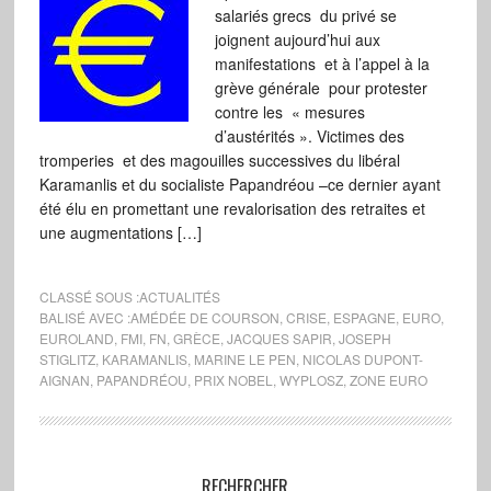
salariés grecs du privé se
joignent aujourd’hui aux
manifestations et à l’appel à la
grève générale pour protester
contre les « mesures
d’austérités ». Victimes des
tromperies et des magouilles successives du libéral
Karamanlis et du socialiste Papandréou –ce dernier ayant
été élu en promettant une revalorisation des retraites et
une augmentations […]
CLASSÉ SOUS :
ACTUALITÉS
BALISÉ AVEC :
AMÉDÉE DE COURSON
,
CRISE
,
ESPAGNE
,
EURO
,
EUROLAND
,
FMI
,
FN
,
GRÈCE
,
JACQUES SAPIR
,
JOSEPH
STIGLITZ
,
KARAMANLIS
,
MARINE LE PEN
,
NICOLAS DUPONT-
AIGNAN
,
PAPANDRÉOU
,
PRIX NOBEL
,
WYPLOSZ
,
ZONE EURO
RECHERCHER