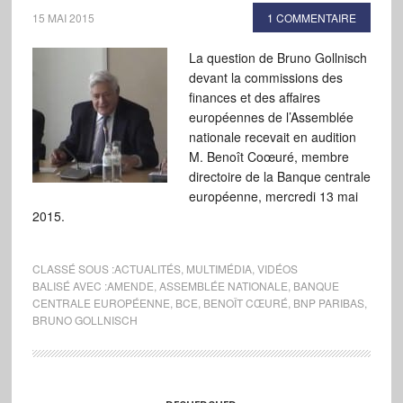
15 MAI 2015
1 COMMENTAIRE
La question de Bruno Gollnisch
devant la commissions des
finances et des affaires
européennes de l’Assemblée
nationale recevait en audition
M. Benoît Coœuré, membre
directoire de la Banque centrale
européenne, mercredi 13 mai
2015.
CLASSÉ SOUS :
ACTUALITÉS
,
MULTIMÉDIA
,
VIDÉOS
BALISÉ AVEC :
AMENDE
,
ASSEMBLÉE NATIONALE
,
BANQUE
CENTRALE EUROPÉENNE
,
BCE
,
BENOÎT CŒURÉ
,
BNP PARIBAS
,
BRUNO GOLLNISCH