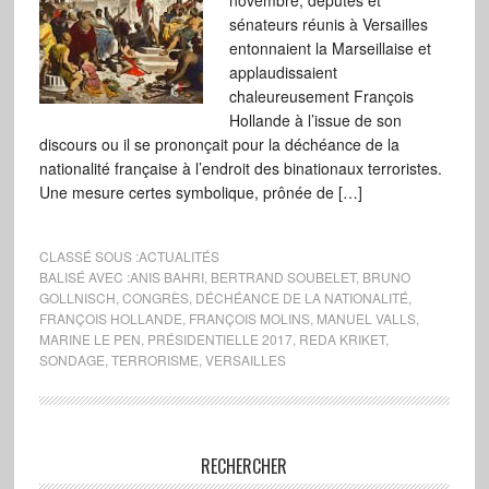
novembre, députés et
sénateurs réunis à Versailles
entonnaient la Marseillaise et
applaudissaient
chaleureusement François
Hollande à l’issue de son
discours ou il se prononçait pour la déchéance de la
nationalité française à l’endroit des binationaux terroristes.
Une mesure certes symbolique, prônée de […]
CLASSÉ SOUS :
ACTUALITÉS
BALISÉ AVEC :
ANIS BAHRI
,
BERTRAND SOUBELET
,
BRUNO
GOLLNISCH
,
CONGRÈS
,
DÉCHÉANCE DE LA NATIONALITÉ
,
FRANÇOIS HOLLANDE
,
FRANÇOIS MOLINS
,
MANUEL VALLS
,
MARINE LE PEN
,
PRÉSIDENTIELLE 2017
,
REDA KRIKET
,
SONDAGE
,
TERRORISME
,
VERSAILLES
RECHERCHER