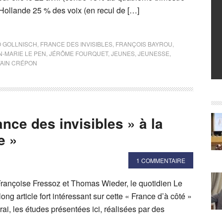
Hollande 25 % des voix (en recul de […]
 GOLLNISCH
,
FRANCE DES INVISIBLES
,
FRANÇOIS BAYROU
,
N-MARIE LE PEN
,
JÉRÔME FOURQUET
,
JEUNES
,
JEUNESSE
,
VAIN CRÉPON
ance des invisibles » à la
e »
1 COMMENTAIRE
rançoise Fressoz et Thomas Wieder, le quotidien Le
ng article fort intéressant sur cette « France d’à côté »
rai, les études présentées ici, réalisées par des