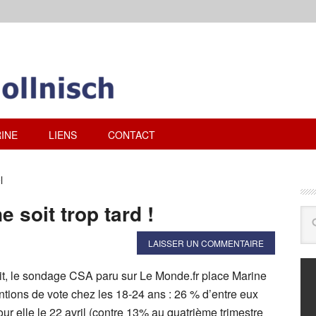
INE
LIENS
CONTACT
l
 soit trop tard !
LAISSER UN COMMENTAIRE
ruit, le sondage CSA paru sur Le Monde.fr place Marine
ntions de vote chez les 18-24 ans : 26 % d’entre eux
our elle le 22 avril (contre 13% au quatrième trimestre