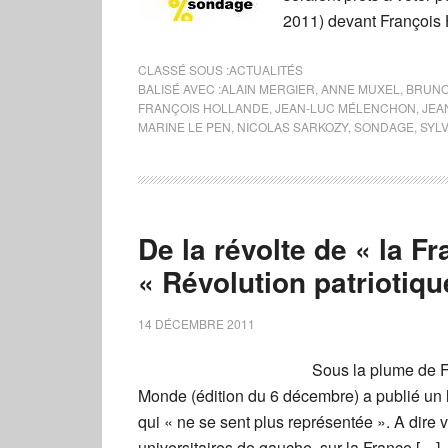
2011) devant François 
CLASSÉ SOUS :
ACTUALITÉS
BALISÉ AVEC :
ALAIN MERGIER
,
ANNE MUXEL
,
BRUNO
FRANÇOIS HOLLANDE
,
JEAN-LUC MÉLENCHON
,
JEA
MARINE LE PEN
,
NICOLAS SARKOZY
,
SONDAGE
,
SYL
De la révolte de « la Fr
« Révolution patriotiqu
14 DÉCEMBRE 2011
Sous la plume de F
Monde (édition du 6 décembre) a publié un lo
qui « ne se sent plus représentée ». A dire v
universitaires de gauche, sur la France […]