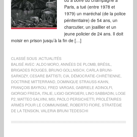
ou à boire du champagne à
Paris, a tué (entre 1978 et
1979) un maréchal (de la police
pénitentiaire) de 54 ans, un
charcutier, un joaillier et un
jeune policier de 24 ans. Il doit
moisir en prison jusqu’à la fin de […]
CLASSÉ SOUS :
ACTUALITÉS
BALISÉ AVEC :
ALDO MORO
,
ANNÉES DE PLOMB
,
BRÉSIL
,
BRIGADES ROUGES
,
BRUNO GOLLNISCH
,
CARLA BRUNI-
SARKOZY
,
CESARE BATTISTI
,
CIA
,
DÉMOCRATIE-CHRÉTIENNE
,
DOCTRINE MITTERRAND
,
DOMINIQUE STRAUSS-KAHN
,
FRANÇOIS BAYROU
,
FRED VARGAS
,
GABRIELE ADINOLFI
,
GIORGIO FREDA
,
ITALIE
,
LIGIO GIORGIERI
,
LINO SABBADIN
,
LOGE
P2
,
MATTEO SALVINI
,
MSI
,
PAOLO PERSICHETTI
,
PROLÉTAIRES
ARMÉS POUR LE COMMUNISME
,
ROBERTO FIORE
,
STRATÉGIE
DE LA TENSION
,
VALERIA BRUNI TEDESCHI