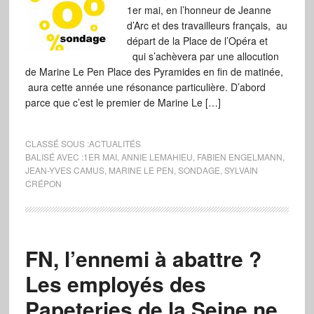
1er mai, en l’honneur de Jeanne
d’Arc et des travailleurs français, au
départ de la Place de l’Opéra et
qui s’achèvera par une allocution
de Marine Le Pen Place des Pyramides en fin de matinée,
aura cette année une résonance particulière. D’abord
parce que c’est le premier de Marine Le […]
CLASSÉ SOUS :
ACTUALITÉS
BALISÉ AVEC :
1ER MAI
,
ANNIE LEMAHIEU
,
FABIEN ENGELMANN
,
JEAN-YVES CAMUS
,
MARINE LE PEN
,
SONDAGE
,
SYLVAIN
CRÉPON
FN, l’ennemi à abattre ?
Les employés des
Papeteries de la Seine ne