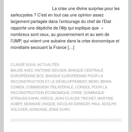
La crise une divine surprise pour les
sarkozystes ? C’est en tout cas une opinion assez
largement partagée dans l’entourage du chef de l’Etat
rapporte une dépêche de l’Afp qui explique que «
nombreux sont ceux, au gouvernement et au sein de
l’UMP, qui voient une aubaine dans la crise économique et
monétaire secouant la France […]
CLASSÉ SOUS :
ACTUALITÉS
BALISÉ AVEC :
ANTOINE DECAEN
,
BANQUE CENTRALE
EUROPÉENNE BCE
,
BANQUE EUROPÉENNE POUR LA
RECONSTRUCTION ET LE DÉVELOPPEMENT
,
BERD
,
BRIAN
COWEN
,
COMMISSION TRILATÉRALE
,
CONSEIL POUR LA
RECONSTRUCTION ÉCONOMIQUE
,
CRISE
,
DOMINIQUE
STRAUSS-KAHN
,
GRÈCE
,
JEAN-CLAUDE TRICHET
,
MARTINE
AUBRY
,
MONNAIE UNIQUE
,
NICOLAS SARKOZY
,
PAUL ADOLPH
VOLCKER
,
SONDAGE
,
ZONE EURO