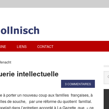
INE
LIENS
CONTACT
fenacht
erie intellectuelle
3 COMMENTAIRES
e à porter un nouveau coup aux familles françaises, à
illes de souche, par une réforme du quotient familial.
ppelait dans l’entretien accordé à La Gazette que « ce