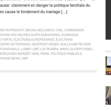
ussi clairement en danger la politique familiale du
 en cause le fondement du mariage […]
INE RUFENACHT
,
BRUNO GOLLNISCH
,
CNIL
,
COMMISSION
ISATION DES HEURES SUPPLÉMENTAIRES
,
DOMINIQUE
E FORTE
,
ÉLECTIONS EUROPÉENNES
,
ÉLECTIONS
ÉDÉRIC MITTERRAND
,
GEOFFROY DIDIER
,
GUILLAUME PELTIER
,
A DIAGONALE
,
LOBBY LGBT
,
LOI TAUBIRA
,
MARC-OLIVIER FOGIEL
,
 KOSCIUSKO-MORIZET
,
NKM
,
PARIS
,
POLITIQUE FAMILIALE
,
ÉPHANE BERN
,
UMP