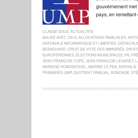
gouvernement met a
pays, en remettant
CLASSÉ SOUS :
ACTUALITÉS
BALISÉ AVEC :
2014
,
ALLOCATIONS FAMILIALES
,
ANTO
NATIONALE INFORMATIQUE ET LIBERTÉS
,
DÉFISCAL
BESNEHARD
,
DROIT DE VOTE DES IMMIGRÉS
,
DROIT
EUROPÉRENNES
,
ÉLECTIONS MUNICIPALES
,
FN
,
FR
JEAN-FRANÇOIS COPÉ
,
JEAN-FRANÇOIS LEGARET
,
L
MARIAGE HOMOSEXUEL
,
MARINE LE PEN
,
NATHALIE
PRIMAIRES UMP
,
QUOTIENT FAMILIAL
,
SONDAGE
,
ST