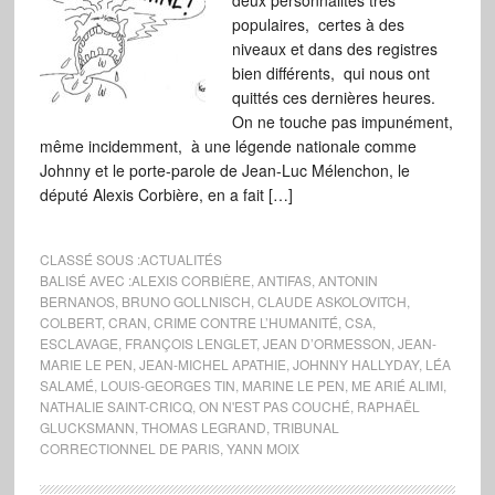
deux personnalités très
populaires, certes à des
niveaux et dans des registres
bien différents, qui nous ont
quittés ces dernières heures.
On ne touche pas impunément,
même incidemment, à une légende nationale comme
Johnny et le porte-parole de Jean-Luc Mélenchon, le
député Alexis Corbière, en a fait […]
CLASSÉ SOUS :
ACTUALITÉS
BALISÉ AVEC :
ALEXIS CORBIÈRE
,
ANTIFAS
,
ANTONIN
BERNANOS
,
BRUNO GOLLNISCH
,
CLAUDE ASKOLOVITCH
,
COLBERT
,
CRAN
,
CRIME CONTRE L’HUMANITÉ
,
CSA
,
ESCLAVAGE
,
FRANÇOIS LENGLET
,
JEAN D’ORMESSON
,
JEAN-
MARIE LE PEN
,
JEAN-MICHEL APATHIE
,
JOHNNY HALLYDAY
,
LÉA
SALAMÉ
,
LOUIS-GEORGES TIN
,
MARINE LE PEN
,
ME ARIÉ ALIMI
,
NATHALIE SAINT-CRICQ
,
ON N'EST PAS COUCHÉ
,
RAPHAËL
GLUCKSMANN
,
THOMAS LEGRAND
,
TRIBUNAL
CORRECTIONNEL DE PARIS
,
YANN MOIX