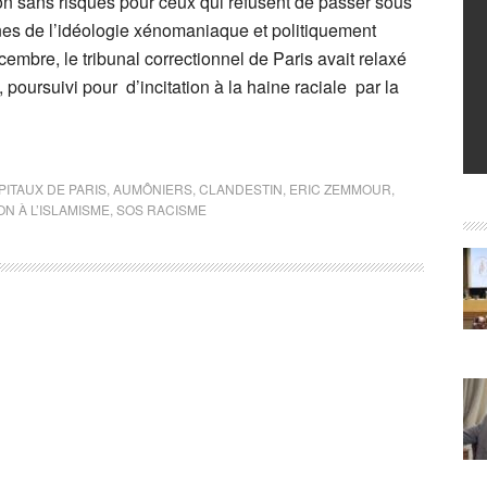
on sans risques pour ceux qui refusent de passer sous
nes de l’idéologie xénomaniaque et politiquement
embre, le tribunal correctionnel de Paris avait relaxé
poursuivi pour d’incitation à la haine raciale par la
ITAUX DE PARIS
,
AUMÔNIERS
,
CLANDESTIN
,
ERIC ZEMMOUR
,
ON À L’ISLAMISME
,
SOS RACISME