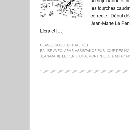
un sujet tabou et n
les fourches caudi
correcte. Début déc
Jean-Marie Le Pen, 
Licra et […]
CLASSÉ SOUS :
ACTUALITÉS
BALISÉ AVEC :
APHP
,
ASSISTANCE PUBLIQUE DES HÔP
JEAN-MARIE LE PEN
,
LICRA
,
MONTPELLIER
,
MRAP
,
N