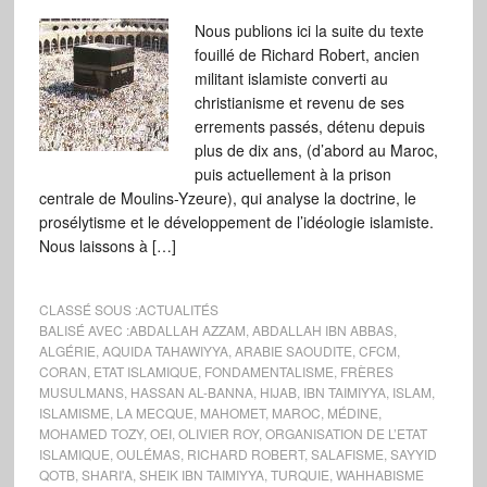
Nous publions ici la suite du texte
fouillé de Richard Robert, ancien
militant islamiste converti au
christianisme et revenu de ses
errements passés, détenu depuis
plus de dix ans, (d’abord au Maroc,
puis actuellement à la prison
centrale de Moulins-Yzeure), qui analyse la doctrine, le
prosélytisme et le développement de l’idéologie islamiste.
Nous laissons à […]
CLASSÉ SOUS :
ACTUALITÉS
BALISÉ AVEC :
ABDALLAH AZZAM
,
ABDALLAH IBN ABBAS
,
ALGÉRIE
,
AQUIDA TAHAWIYYA
,
ARABIE SAOUDITE
,
CFCM
,
CORAN
,
ETAT ISLAMIQUE
,
FONDAMENTALISME
,
FRÈRES
MUSULMANS
,
HASSAN AL-BANNA
,
HIJAB
,
IBN TAIMIYYA
,
ISLAM
,
ISLAMISME
,
LA MECQUE
,
MAHOMET
,
MAROC
,
MÉDINE
,
MOHAMED TOZY
,
OEI
,
OLIVIER ROY
,
ORGANISATION DE L’ETAT
ISLAMIQUE
,
OULÉMAS
,
RICHARD ROBERT
,
SALAFISME
,
SAYYID
QOTB
,
SHARI'A
,
SHEIK IBN TAIMIYYA
,
TURQUIE
,
WAHHABISME