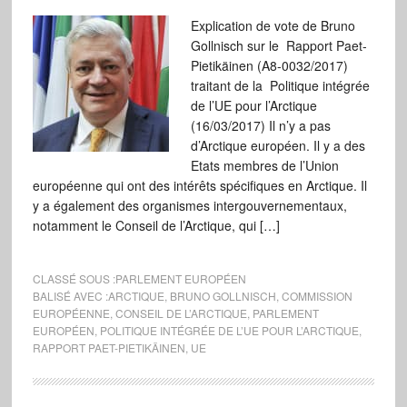
Explication de vote de Bruno
Gollnisch sur le Rapport Paet-
Pietikäinen (A8-0032/2017)
traitant de la Politique intégrée
de l’UE pour l’Arctique
(16/03/2017) Il n’y a pas
d’Arctique européen. Il y a des
Etats membres de l’Union
européenne qui ont des intérêts spécifiques en Arctique. Il
y a également des organismes intergouvernementaux,
notamment le Conseil de l’Arctique, qui […]
CLASSÉ SOUS :
PARLEMENT EUROPÉEN
BALISÉ AVEC :
ARCTIQUE
,
BRUNO GOLLNISCH
,
COMMISSION
EUROPÉENNE
,
CONSEIL DE L’ARCTIQUE
,
PARLEMENT
EUROPÉEN
,
POLITIQUE INTÉGRÉE DE L’UE POUR L’ARCTIQUE
,
RAPPORT PAET-PIETIKÄINEN
,
UE