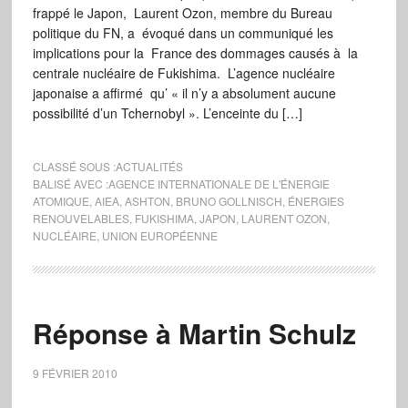
frappé le Japon, Laurent Ozon, membre du Bureau
politique du FN, a évoqué dans un communiqué les
implications pour la France des dommages causés à la
centrale nucléaire de Fukishima. L’agence nucléaire
japonaise a affirmé qu’ « il n’y a absolument aucune
possibilité d’un Tchernobyl ». L’enceinte du […]
CLASSÉ SOUS :
ACTUALITÉS
BALISÉ AVEC :
AGENCE INTERNATIONALE DE L'ÉNERGIE
ATOMIQUE
,
AIEA
,
ASHTON
,
BRUNO GOLLNISCH
,
ÉNERGIES
RENOUVELABLES
,
FUKISHIMA
,
JAPON
,
LAURENT OZON
,
NUCLÉAIRE
,
UNION EUROPÉENNE
Réponse à Martin Schulz
9 FÉVRIER 2010