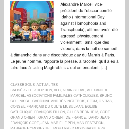
Alexandre Marcel, vice-
président de l’obscur comité
Idaho (International Day
against Homophobia and
Transphobia), affirme avoir été
agressé physiquement
violemment, ainsi que des
videurs, dans la nuit de samedi
à dimanche dans une discothèque gay du Marais à Paris.
Le jeune homme, rapporte la presse, a raconté qu’il a eu à
faire face à «cinq Maghrébins » qui entendaient […]
CLASSÉ SOUS :
ACTUALITÉS
BALISÉ AVEC :
ADOPTION
,
AFC
,
ALAIN SORAL
,
ALEXANDRE
MARCEL
,
ASSOCIATIONS FAMILIALES CATHOLIQUES
,
BRUNO
GOLLNISCH
,
CARDINAL ANDRÉ VINGT-TROIS
,
CFCM
,
CIVITAS
,
CONSEIL FRANÇAIS DU CULTE MUSULMAN
,
EGLISE
CATHOLIQUE
,
FRANÇOIS FILLON
,
GILLES BERNHEIM
,
GODF
,
GRAND ORIENT
,
GRAND ORIENT DE FRANCE
,
IDAHO
,
JEAN-
FRANÇOIS COPÉ
,
JEAN-MARIE LE PEN
,
MANIFESTATION
,
MARIAGE HOMOSEXUEL
,
MOHAMMED MOUSSAOUI
,
RPR
,