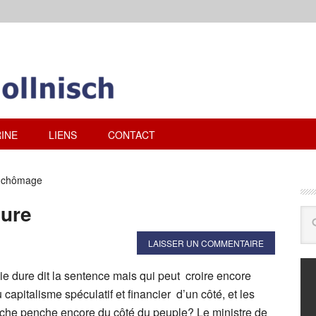
INE
LIENS
CONTACT
e-chômage
dure
LAISSER UN COMMENTAIRE
ie dure dit la sentence mais qui peut croire encore
capitalisme spéculatif et financier d’un côté, et les
gauche penche encore du côté du peuple? Le ministre de