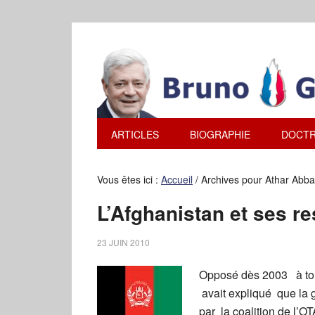
ARTICLES
BIOGRAPHIE
DOCTR
Vous êtes ici :
Accueil
/
Archives pour Athar Abb
L’Afghanistan et ses r
23 JUIN 2010
Opposé dès 2003 à tout
avait expliqué que la g
par la coalition de l’O