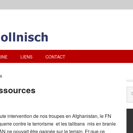
INE
LIENS
CONTACT
as
essources
e intervention de nos troupes en Afghanistan, le FN
uerre contre le terrorisme et les talibans mis en branle
TAN ne pouvait être gagnée sur le terrain. Et que ce