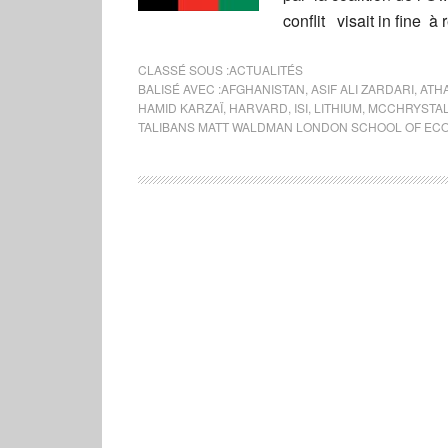
conflit visait in fine à
CLASSÉ SOUS :
ACTUALITÉS
BALISÉ AVEC :
AFGHANISTAN
,
ASIF ALI ZARDARI
,
ATH
HAMID KARZAÏ
,
HARVARD
,
ISI
,
LITHIUM
,
MCCHRYSTA
TALIBANS MATT WALDMAN LONDON SCHOOL OF EC