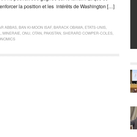
 renforcer la position et les intérêts de Washington […]
AR ABBAS
,
BAN KI-MOON ISAF
,
BARACK OBAMA
,
ETATS-UNIS
,
L
,
MINERAIE
,
ONU
,
OTAN
,
PAKISTAN
,
SHERARD COWPER-COLES
,
ONOMICS