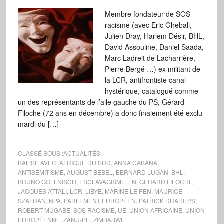
Membre fondateur de SOS
racisme (avec Eric Ghebali,
Julien Dray, Harlem Désir, BHL,
David Assouline, Daniel Saada,
Marc Ladreit de Lacharrière,
Pierre Bergé …) ex militant de
la LCR, antifrontiste canal
hystérique, catalogué comme
un des représentants de l’aile gauche du PS, Gérard
Filoche (72 ans en décembre) a donc finalement été exclu
mardi du […]
CLASSÉ SOUS :
ACTUALITÉS
BALISÉ AVEC :
AFRIQUE DU SUD
,
ANNA CABANA
,
ANTISÉMITISME
,
AUGUST BEBEL
,
BERNARD LUGAN
,
BHL
,
BRUNO GOLLNISCH
,
ESCLAVAGISME
,
FN
,
GÉRARD FILOCHE
,
JACQUES ATTALI
,
LCR
,
LIBYE
,
MARINE LE PEN
,
MAURICE
SZAFRAN
,
NPA
,
PARLEMENT EUROPÉEN
,
PATRICK DRAHI
,
PS
,
ROBERT MUGABE
,
SOS RACISME
,
UE
,
UNION AFRICAINE
,
UNION
EUROPÉENNE
,
ZANU-PF.
,
ZIMBABWE