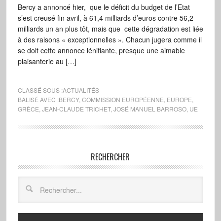
Bercy a annoncé hier, que le déficit du budget de l’Etat
s’est creusé fin avril, à 61,4 milliards d’euros contre 56,2
milliards un an plus tôt, mais que cette dégradation est liée
à des raisons « exceptionnelles ». Chacun jugera comme il
se doit cette annonce lénifiante, presque une aimable
plaisanterie au […]
CLASSÉ SOUS :
ACTUALITÉS
BALISÉ AVEC :
BERCY
,
COMMISSION EUROPÉENNE
,
EUROPE
,
GRÈCE
,
JEAN-CLAUDE TRICHET
,
JOSÉ MANUEL BARROSO
,
UE
RECHERCHER