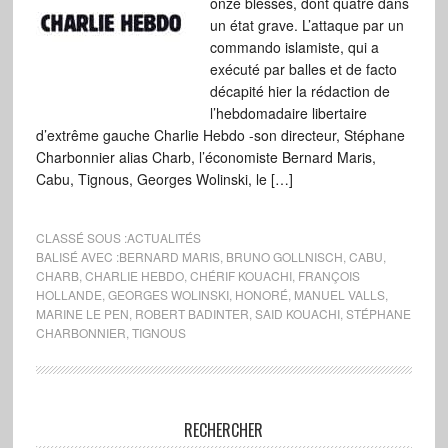
onze blessés, dont quatre dans
un état grave. L’attaque par un
commando islamiste, qui a
exécuté par balles et de facto
décapité hier la rédaction de
l’hebdomadaire libertaire
d’extrême gauche Charlie Hebdo -son directeur, Stéphane
Charbonnier alias Charb, l’économiste Bernard Maris,
Cabu, Tignous, Georges Wolinski, le […]
CLASSÉ SOUS :
ACTUALITÉS
BALISÉ AVEC :
BERNARD MARIS
,
BRUNO GOLLNISCH
,
CABU
,
CHARB
,
CHARLIE HEBDO
,
CHÉRIF KOUACHI
,
FRANÇOIS
HOLLANDE
,
GEORGES WOLINSKI
,
HONORÉ
,
MANUEL VALLS
,
MARINE LE PEN
,
ROBERT BADINTER
,
SAID KOUACHI
,
STÉPHANE
CHARBONNIER
,
TIGNOUS
RECHERCHER