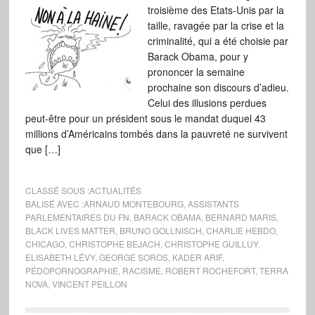
troisième des Etats-Unis par la
taille, ravagée par la crise et la
criminalité, qui a été choisie par
Barack Obama, pour y
prononcer la semaine
prochaine son discours d’adieu.
Celui des illusions perdues
peut-être pour un président sous le mandat duquel 43
millions d’Américains tombés dans la pauvreté ne survivent
que […]
CLASSÉ SOUS :
ACTUALITÉS
BALISÉ AVEC :
ARNAUD MONTEBOURG
,
ASSISTANTS
PARLEMENTAIRES DU FN
,
BARACK OBAMA
,
BERNARD MARIS
,
BLACK LIVES MATTER
,
BRUNO GOLLNISCH
,
CHARLIE HEBDO
,
CHICAGO
,
CHRISTOPHE BEJACH
,
CHRISTOPHE GUILLUY
,
ELISABETH LÉVY
,
GEORGE SOROS
,
KADER ARIF
,
PÉDOPORNOGRAPHIE
,
RACISME
,
ROBERT ROCHEFORT
,
TERRA
NOVA
,
VINCENT PEILLON