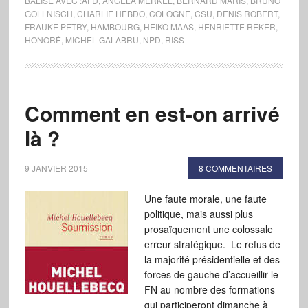
BALISÉ AVEC :
AFD
,
ANGELA MERKEL
,
BERNARD MARIS
,
BRUNO
GOLLNISCH
,
CHARLIE HEBDO
,
COLOGNE
,
CSU
,
DENIS ROBERT
,
FRAUKE PETRY
,
HAMBOURG
,
HEIKO MAAS
,
HENRIETTE REKER
,
HONORÉ
,
MICHEL GALABRU
,
NPD
,
RISS
Comment en est-on arrivé
là ?
9 JANVIER 2015
8 COMMENTAIRES
Une faute morale, une faute
politique, mais aussi plus
prosaïquement une colossale
erreur stratégique. Le refus de
la majorité présidentielle et des
forces de gauche d’accueillir le
FN au nombre des formations
qui participeront dimanche à