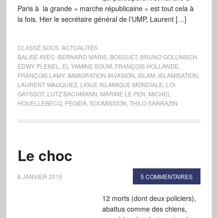
Paris à la grande « marche républicaine » est tout cela à
la fois. Hier le secrétaire général de l’UMP, Laurent […]
CLASSÉ SOUS :
ACTUALITÉS
BALISÉ AVEC :
BERNARD MARIS
,
BOSSUET
,
BRUNO GOLLNISCH
,
EDWY PLENEL
,
EL YAMINE SOUM
,
FRANÇOIS HOLLANDE
,
FRANÇOIS LAMY
,
IMMIGRATION INVASION
,
ISLAM
,
ISLAMISATION
,
LAURENT WAUQUIEZ
,
LIGUE ISLAMIQUE MONDIALE
,
LOI
GAYSSOT
,
LUTZ BACHMANN
,
MARINE LE PEN
,
MICHEL
HOUELLEBECQ
,
PEGIDA
,
SOUMISSION
,
THILO SARRAZIN
Le choc
8 JANVIER 2015
5 COMMENTAIRES
12 morts (dont deux policiers),
abattus comme des chiens,