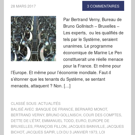
28 MARS 2017
3 COMMENTAIRES
Par Bertrand Verny, Bureau de
Bruno Gollnisch – Bruxelles –
Les experts, ou les qualifiés de
tels par le Système, seraient
unanimes. Le programme
économique de Marine Le Pen
constituerait une réelle menace
pour la France. Et même pour
l’Europe. Et même pour l’économie mondiale. Faut-il
s’étonner que les tenants du Système, se sentant
menacés, attaquent ? Non. […]
CLASSÉ SOUS :
ACTUALITÉS
BALISÉ AVEC :
BANQUE DE FRANCE
,
BERNARD MONOT
,
BERTRAND VERNY
,
BRUNO GOLLNISCH
,
COUR DES COMPTES
,
DETTE DE L’ÉTAT
,
EMMANUEL TODD
,
EURO
,
EUROPE DE
BRUXELLES
,
FRANÇOIS FILLON
,
JACQUES BAINVILLE
,
JACQUES
BICHOT
,
JACQUES SAPIR
,
LOI DU 3 JANVIER 1973
,
LOI