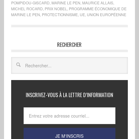
POMPIDOU-GISCARD
,
MARINE LE PEN
,
MAURICE ALLAIS
,
MICHEL ROCARD
,
PRIX NOBEL
,
PROGRAMME ÉCONOMIQUE DE
MARINE LE PEN
,
PROTECTIONNISME
,
UE
,
UNION EUROPÉENNE
RECHERCHER
INSCRIVEZ-VOUS À LA LETTRE D’INFORMATION