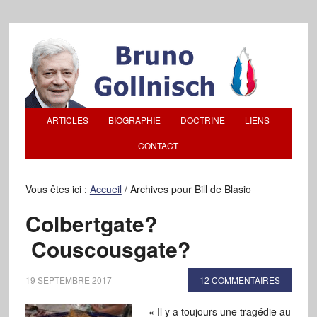
ARTICLES
BIOGRAPHIE
DOCTRINE
LIENS
CONTACT
Vous êtes ici :
Accueil
/
Archives pour Bill de Blasio
Colbertgate?
Couscousgate?
19 SEPTEMBRE 2017
12 COMMENTAIRES
« Il y a toujours une tragédie au