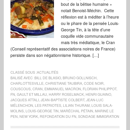
bout de la bêtise humaine »
notait Benoist-Méchin. Cette
réflexion est à méditer à l’heure
ou le phare de la pensée Louis-
George Tin, à la tête d’une
coquille vide communautaire
mais très médiatique, le Cran
(Conseil représentatif des associations noires de France)
persiste dans son négationnisme historique. […]
CLASSÉ SOUS :
ACTUALITÉS
BALISÉ AVEC :
BILL DE BLASIO
,
BRUNO GOLLNISCH
,
CHARLOTTESVILLE
,
CHRISTIANE TAUBIRA
,
CODE NOIR
,
COUSCOUS
,
CRAN
,
EMMANUEL MACRON
,
FLORIAN PHILIPPOT
,
FN
,
GAULT ET MILLAU
,
HARRY ROSELMACK
,
HENRI GUAINO
,
JACQUES ATTALI
,
JEAN-BAPTISTE COLBERT
,
JEAN-LUC
MÉLENCHON
,
LES PATRIOTES
,
LILIAN THURAM
,
LOUIS SALA-
MOLINS
,
LOUIS-GEORGE TIN
,
MARÉCHAL PÉTAIN
,
MARINE LE
PEN
,
NEW YORK
,
REFONDATION DU FN
,
SONDAGE IMMIGRATION