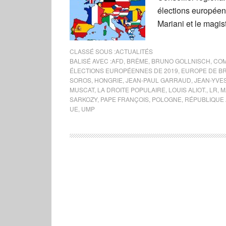
élections européenn
Mariani et le magis
CLASSÉ SOUS :
ACTUALITÉS
BALISÉ AVEC :
AFD
,
BRÊME
,
BRUNO GOLLNISCH
,
COM
ÉLECTIONS EUROPÉENNES DE 2019
,
EUROPE DE B
SOROS
,
HONGRIE
,
JEAN-PAUL GARRAUD
,
JEAN-YVES
MUSCAT
,
LA DROITE POPULAIRE
,
LOUIS ALIOT.
,
LR
,
M
SARKOZY
,
PAPE FRANÇOIS
,
POLOGNE
,
RÉPUBLIQUE 
UE
,
UMP