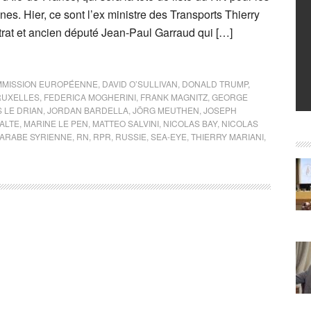
es. Hier, ce sont l’ex ministre des Transports Thierry
trat et ancien député Jean-Paul Garraud qui […]
MISSION EUROPÉENNE
,
DAVID O’SULLIVAN
,
DONALD TRUMP
,
RUXELLES
,
FEDERICA MOGHERINI
,
FRANK MAGNITZ
,
GEORGE
 LE DRIAN
,
JORDAN BARDELLA
,
JÖRG MEUTHEN
,
JOSEPH
ALTE
,
MARINE LE PEN
,
MATTEO SALVINI
,
NICOLAS BAY
,
NICOLAS
ARABE SYRIENNE
,
RN
,
RPR
,
RUSSIE
,
SEA-EYE
,
THIERRY MARIANI
,